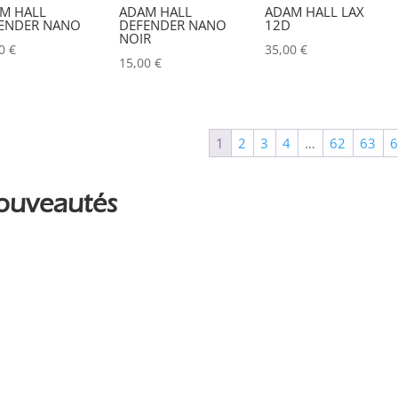
M HALL
ADAM HALL
ADAM HALL LAX
ALADDIN-LIGHTS
(0)
ENDER NANO
DEFENDER NANO
12D
NOIR
00
€
35,00
€
ALDANE
(0)
15,00
€
ALTAIR
(2)
ALUSD
(0)
1
2
3
4
…
62
63
AMADEUS
(0)
ANALOG WAY
(0)
ouveautés
AOTO
(0)
APC
(0)
APPLE
(0)
APURTURE
(0)
ARRI
(0)
ASD
(0)