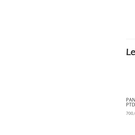
CLAY PAKY
(0)
CLEAR COM
(0)
CLEARVISION
(0)
COUNTRYMAN
(0)
CVW
(0)
Le
DAP
(0)
DATAPATH
(0)
DATAVIDEO
(0)
DECIMATOR
(0)
PAN
PTD
DENON
(0)
700
DESISTI
(0)