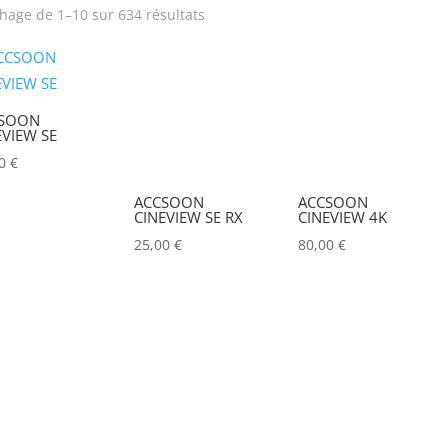
chage de 1–10 sur 634 résultats
rix
Produit Puissance
lumineuse (lumens)
SOON
Tension électrique (V)
Puissance (Watt)
EVIEW SE
00
€
Hauteur Maximum (mm)
Marques
ACCSOON
ACCSOON
CINEVIEW SE RX
CINEVIEW 4K
ACCSOON
(0)
25,00
€
80,00
€
ADAM HALL
(0)
ADB
(0)
ADMIRAL
(0)
AIRSTAR
(0)
AJA
(0)