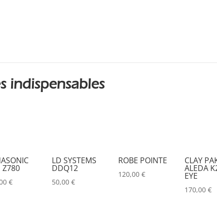
DESISTI
(0)
DMG
(0)
DMT
(0)
DPA
(0)
DRAWMER
(0)
s indispensables
DSAN
(0)
DTS
(0)
DYNASCAN
(0)
EASTAR
(0)
ASONIC
LD SYSTEMS
ROBE POINTE
CLAY PA
 Z780
DDQ12
ALEDA K2
EATON
(0)
120,00
€
EYE
,00
€
50,00
€
ELATION
(0)
170,00
€
ELGATO
(0)