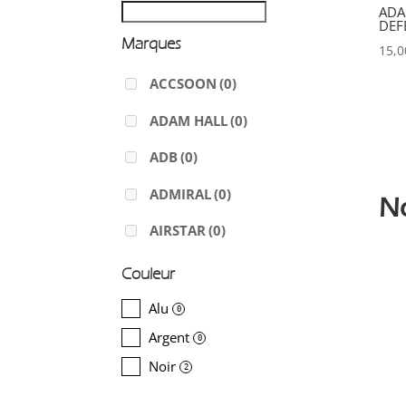
ADA
DEF
Marques
15,
ACCSOON
(0)
ADAM HALL
(0)
ADB
(0)
ADMIRAL
(0)
N
AIRSTAR
(0)
AJA
(0)
Couleur
ALADDIN-LIGHTS
(0)
Alu
0
Argent
ALDANE
(0)
0
Noir
2
ALTAIR
(2)