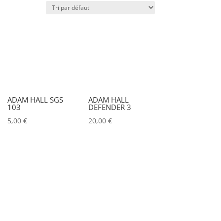
Puissance lumineuse (lux)
IRC
Couleur
ADAM HALL SGS
ADAM HALL
103
DEFENDER 3
Alu
0
5,00
€
20,00
€
Argent
0
Noir
2