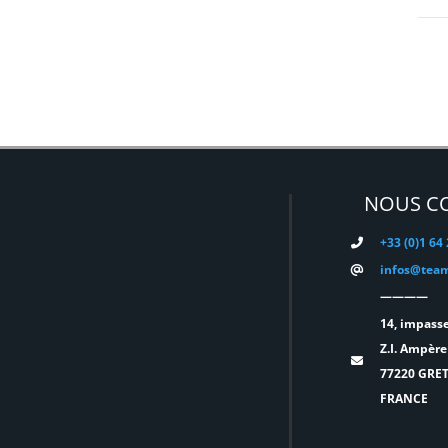
DMG
(0)
DMT
(0)
DPA
(0)
DRAWMER
(0)
DSAN
(0)
NOUS C
DTS
(0)
DYNASCAN
(0)
+33 (0)1 64
infos@team
EASTAR
(0)
————
EATON
(0)
14, impasse
Z.I. Ampère
ELATION
(0)
77220 GRE
FRANCE
ELGATO
(0)
ELITE
(0)