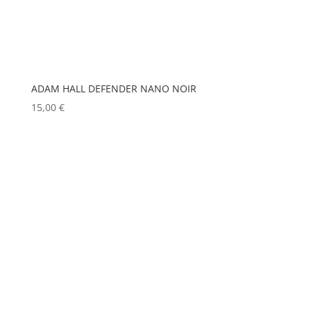
EUROPODIUM
(0)
MOBIL TECH
(0)
EXTRON ELECTRONICS
(0)
MODULO PI
(0)
FAL
(0)
MOLE
(0)
Show more
FILEX
(0)
ADAM HALL DEFENDER NANO NOIR
15,00
€
FOHHN
(0)
FORM XL
(0)
GENELEC
(0)
GEWISS
(0)
GLOBAL TRUSS
(0)
GODOX
(0)
GREEN HIPPO
(0)
HERGEITZ
(0)