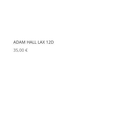
HP
(0)
HUDSON
(0)
IGNITION
(0)
JEM
(0)
ADAM HALL LAX 12D
JULIAT
(0)
35,00
€
K5600
(0)
KENWOOD
(0)
KEYLITE
(0)
KLARK TEKNIK
(0)
KRAMER
(0)
L-ACOUSTICS
(0)
LASTOLITE
(0)