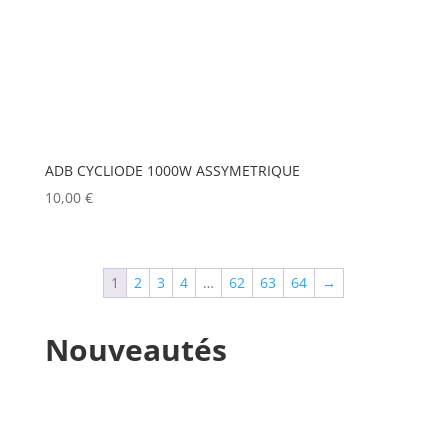
MANFROTTO
(0)
MARTIN
(0)
MATROX
(0)
MITSUBISHI
(0)
ADB CYCLIODE 1000W ASSYMETRIQUE
MOBIL TECH
(0)
10,00
€
MODULO PI
(0)
MOLE
(0)
1
2
3
4
…
62
63
64
→
Show more
Nouveautés