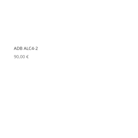
LD
(0)
LD SYSTEMS
(0)
LG
(0)
LIGHTMAN
(0)
ADB ALC4-2
LIGHTSTAR
(0)
90,00
€
LITEPANELS
(0)
LOOK SOLUTIONS
(0)
LUMENRADIO
(0)
LUMINEX
(0)
LUXMAN
(0)
MA LIGHTING
(0)
MADRIX
(0)