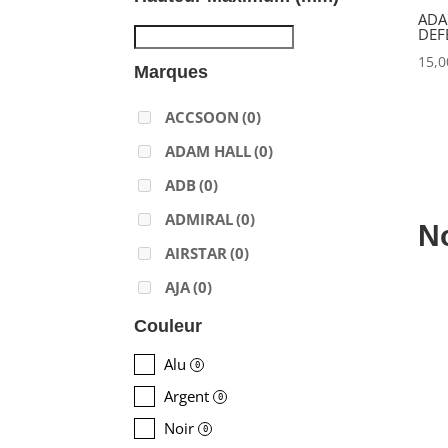
ADA
DEF
15,
Marques
ACCSOON
(0)
ADAM HALL
(0)
ADB
(0)
ADMIRAL
(0)
N
AIRSTAR
(0)
AJA
(0)
ALADDIN-LIGHTS
(0)
Couleur
ALDANE
(0)
Alu
0
ALTAIR
(0)
Argent
0
ALUSD
(0)
Noir
0