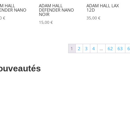
M HALL
ADAM HALL
ADAM HALL LAX
ALADDIN-LIGHTS
(0)
ENDER NANO
DEFENDER NANO
12D
NOIR
00
€
35,00
€
ALDANE
(0)
15,00
€
ALTAIR
(0)
ALUSD
(0)
1
2
3
4
…
62
63
AMADEUS
(0)
ANALOG WAY
(0)
ouveautés
AOTO
(0)
APC
(0)
APPLE
(0)
APURTURE
(0)
ARRI
(0)
ASD
(0)