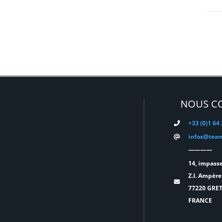
EATON
(0)
ELATION
(0)
ELGATO
(0)
ELITE
(0)
ENTTEC
(0)
ERMEA
(0)
NOUS C
ETC
(0)
+33 (0)1 64
EUROPODIUM
(0)
infos@team
EXTRON ELECTRONICS
(0)
————
FAL
(0)
14, impasse
Z.I. Ampère
FILEX
(0)
77220 GRE
FOHHN
(0)
FRANCE
FORM XL
(0)