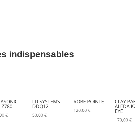
DESISTI
(0)
DMG
(0)
DMT
(0)
DPA
(0)
DRAWMER
(0)
es indispensables
DSAN
(0)
DTS
(0)
DYNASCAN
(0)
EASTAR
(0)
ASONIC
LD SYSTEMS
ROBE POINTE
CLAY PA
 Z780
DDQ12
ALEDA K2
EATON
(0)
120,00
€
EYE
,00
€
50,00
€
ELATION
(0)
170,00
€
ELGATO
(0)