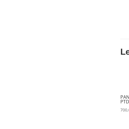
DATAPATH
(0)
DATAVIDEO
(0)
DECIMATOR
(0)
DENON
(0)
DESISTI
(0)
L
DMG
(0)
DMT
(0)
DPA
(0)
DRAWMER
(0)
PAN
DSAN
(0)
PTD
DTS
(0)
700
DYNASCAN
(0)
EASTAR
(0)