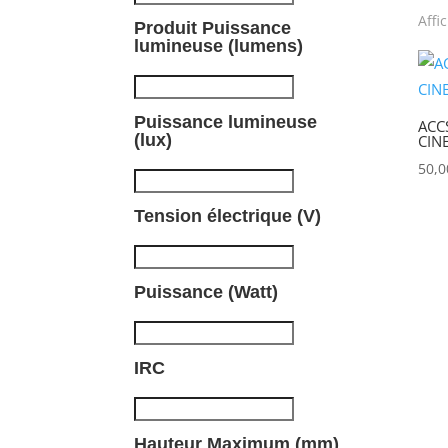
Affi
Produit Puissance
P
lumineuse (lumens)
Puissance lumineuse
ACC
(lux)
CIN
50,
Tension électrique (V)
Puissance (Watt)
IRC
Hauteur Maximum (mm)