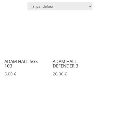
Puissance lumineuse (lux)
IRC
Couleur
ADAM HALL SGS
ADAM HALL
103
DEFENDER 3
Alu
0
5,00
€
20,00
€
Argent
0
Noir
0