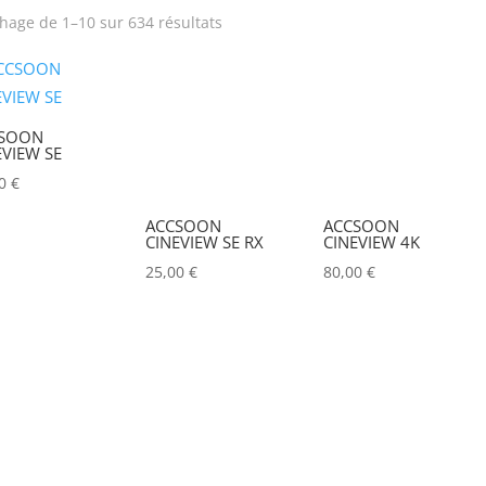
chage de 1–10 sur 634 résultats
rix
Produit Puissance
lumineuse (lumens)
SOON
Tension électrique (V)
Puissance (Watt)
EVIEW SE
00
€
Hauteur Maximum (mm)
Marques
ACCSOON
ACCSOON
CINEVIEW SE RX
CINEVIEW 4K
ACCSOON
(0)
25,00
€
80,00
€
ADAM HALL
(0)
ADB
(0)
ADMIRAL
(0)
AIRSTAR
(0)
AJA
(0)