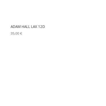
HUDSON
(0)
IGNITION
(0)
JEM
(0)
ADAM HALL LAX 12D
JULIAT
(0)
35,00
€
K5600
(0)
KENWOOD
(0)
KEYLITE
(0)
KLARK TEKNIK
(0)
KRAMER
(0)
L-ACOUSTICS
(0)
LASTOLITE
(0)
LD
(0)