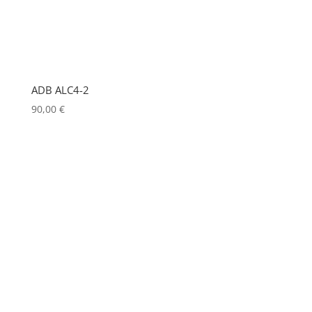
LD SYSTEMS
(0)
LG
(0)
LIGHTMAN
(0)
ADB ALC4-2
LIGHTSTAR
(0)
90,00
€
LITEPANELS
(0)
LOOK SOLUTIONS
(0)
LUMENRADIO
(0)
LUMINEX
(0)
LUXMAN
(0)
MA LIGHTING
(0)
MADRIX
(0)
MANFROTTO
(1)