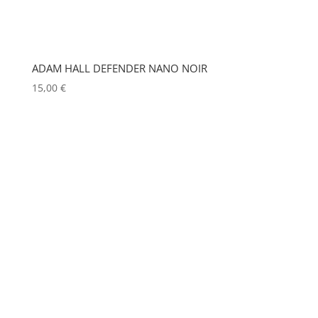
EXTRON ELECTRONICS
(0)
MODULO PI
(0)
MOLE
(0)
FAL
(0)
Show more
FILEX
(0)
ADAM HALL DEFENDER NANO NOIR
FOHHN
(0)
15,00
€
FORM XL
(0)
GENELEC
(0)
GEWISS
(0)
GLOBAL TRUSS
(0)
GODOX
(0)
GREEN HIPPO
(0)
HERGEITZ
(0)
HP
(0)