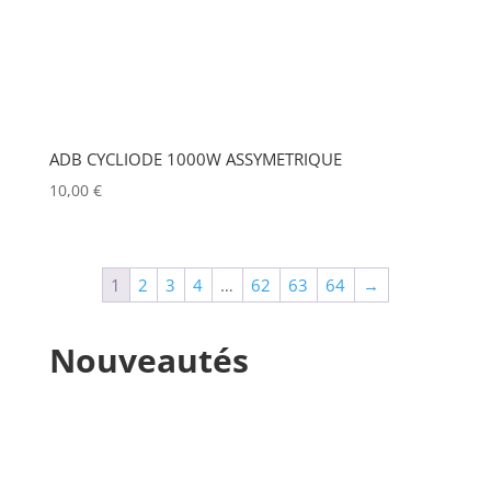
MARTIN
(0)
MATROX
(0)
MITSUBISHI
(0)
MOBIL TECH
(0)
ADB CYCLIODE 1000W ASSYMETRIQUE
10,00
€
MODULO PI
(0)
MOLE
(0)
Show more
1
2
3
4
…
62
63
64
→
Nouveautés