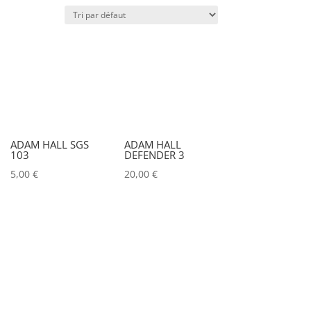
Puissance lumineuse (lux)
IRC
Couleur
ADAM HALL SGS
ADAM HALL
103
DEFENDER 3
Alu
0
5,00
€
20,00
€
Argent
0
Noir
0