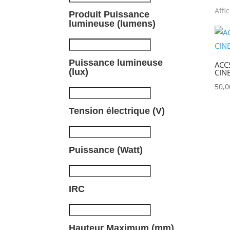
Affi
Produit Puissance
P
lumineuse (lumens)
Puissance lumineuse
ACC
(lux)
CIN
50,
Tension électrique (V)
Puissance (Watt)
IRC
Hauteur Maximum (mm)