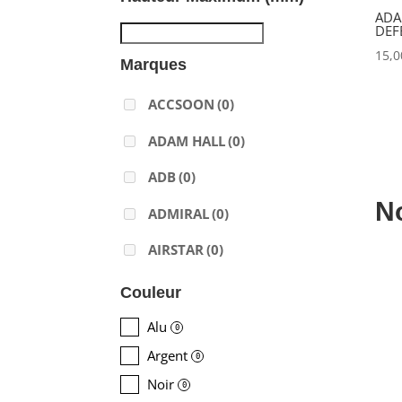
ADA
DEF
15,
Marques
ACCSOON
(0)
ADAM HALL
(0)
ADB
(0)
N
ADMIRAL
(0)
AIRSTAR
(0)
AJA
(0)
Couleur
ALADDIN-LIGHTS
(0)
Alu
0
Argent
ALDANE
(0)
0
Noir
0
ALTAIR
(0)