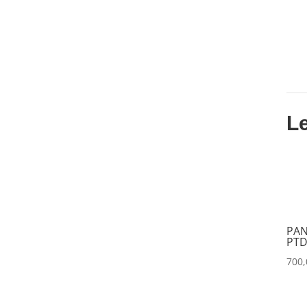
CLAY PAKY
(0)
CLEAR COM
(0)
CLEARVISION
(1)
COUNTRYMAN
(0)
L
CVW
(0)
DAP
(0)
DATAPATH
(0)
DATAVIDEO
(0)
PAN
DECIMATOR
(0)
PTD
700
DENON
(0)
DESISTI
(0)