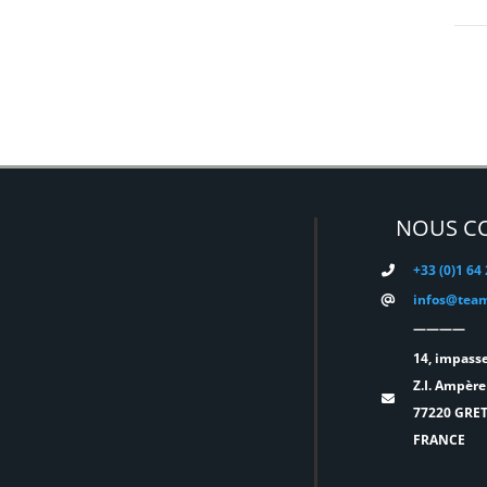
DMG
(0)
DMT
(0)
DPA
(0)
DRAWMER
(0)
DSAN
(0)
NOUS C
DTS
(0)
+33 (0)1 64
DYNASCAN
(0)
infos@team
————
EASTAR
(0)
14, impasse
EATON
(0)
Z.I. Ampère
77220 GRE
ELATION
(0)
FRANCE
ELGATO
(0)