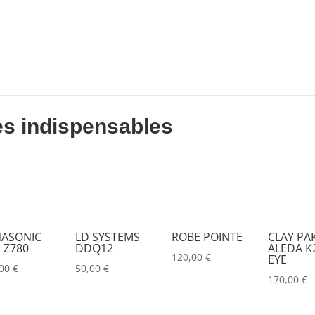
DESISTI
(0)
DMG
(0)
DMT
(0)
DPA
(0)
DRAWMER
(0)
es indispensables
DSAN
(0)
DTS
(0)
DYNASCAN
(0)
EASTAR
(0)
ASONIC
LD SYSTEMS
ROBE POINTE
CLAY PA
 Z780
DDQ12
ALEDA K2
EATON
(0)
120,00
€
EYE
,00
€
50,00
€
ELATION
(0)
170,00
€
ELGATO
(0)