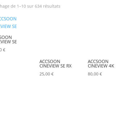
chage de 1–10 sur 634 résultats
rix
Produit Puissance
lumineuse (lumens)
SOON
Tension électrique (V)
Puissance (Watt)
EVIEW SE
00
€
Hauteur Maximum (mm)
Marques
ACCSOON
ACCSOON
CINEVIEW SE RX
CINEVIEW 4K
ACCSOON
(0)
25,00
€
80,00
€
ADAM HALL
(0)
ADB
(0)
ADMIRAL
(0)
AIRSTAR
(0)
AJA
(0)