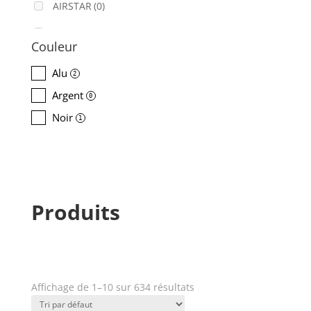
AIRSTAR
(0)
AJA
(0)
Couleur
ALADDIN-LIGHTS
(0)
Alu
2
ALDANE
(0)
Argent
0
ALTAIR
(0)
Noir
1
ALUSD
(0)
AMADEUS
(0)
ANALOG WAY
(0)
Produits
AOTO
(0)
APC
(0)
APPLE
(0)
Affichage de 1–10 sur 634 résultats
Prix
APURTURE
(0)