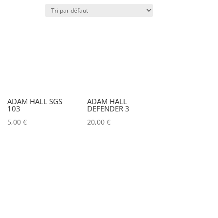
Puissance lumineuse (lux)
IRC
Couleur
ADAM HALL SGS
ADAM HALL
103
DEFENDER 3
Alu
0
5,00
€
20,00
€
Argent
0
Noir
0