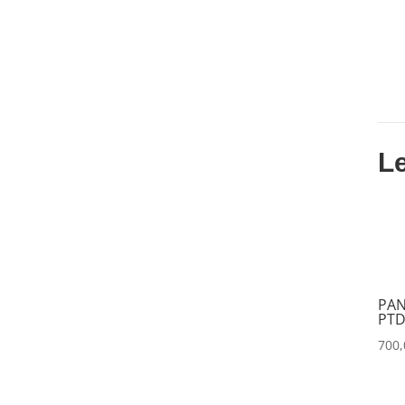
DATAPATH
(0)
DATAVIDEO
(0)
DECIMATOR
(0)
DENON
(0)
DESISTI
(0)
L
DMG
(0)
DMT
(0)
DPA
(0)
DRAWMER
(0)
PAN
DSAN
(0)
PTD
DTS
(0)
700
DYNASCAN
(0)
EASTAR
(0)