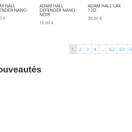
M HALL
ADAM HALL
ADAM HALL LAX
ALADDIN-LIGHTS
(0)
ENDER NANO
DEFENDER NANO
12D
NOIR
00
€
35,00
€
ALDANE
(0)
15,00
€
ALTAIR
(0)
ALUSD
(0)
1
2
3
4
…
62
63
AMADEUS
(0)
ANALOG WAY
(0)
ouveautés
AOTO
(0)
APC
(0)
APPLE
(0)
APURTURE
(0)
ARRI
(0)
ASD
(0)