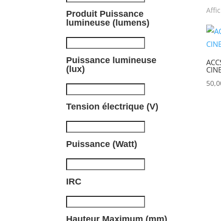
Affi
Produit Puissance
P
lumineuse (lumens)
Puissance lumineuse
ACC
(lux)
CIN
50,
Tension électrique (V)
Puissance (Watt)
IRC
Hauteur Maximum (mm)