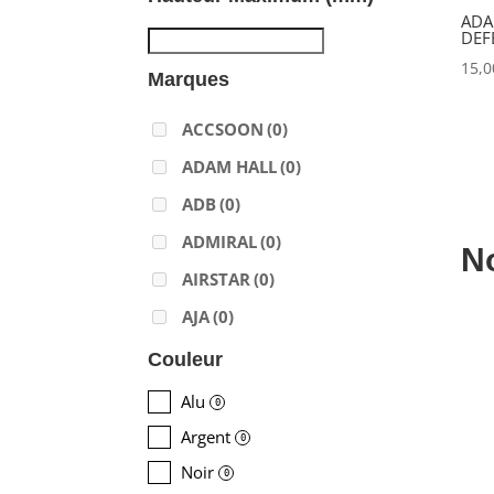
ADA
DEF
15,
Marques
ACCSOON
(0)
ADAM HALL
(0)
ADB
(0)
ADMIRAL
(0)
N
AIRSTAR
(0)
AJA
(0)
ALADDIN-LIGHTS
(0)
Couleur
ALDANE
(0)
Alu
0
ALTAIR
(0)
Argent
0
ALUSD
(0)
Noir
0