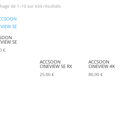
chage de 1–10 sur 634 résultats
rix
Produit Puissance
lumineuse (lumens)
SOON
Tension électrique (V)
Puissance (Watt)
EVIEW SE
00
€
Hauteur Maximum (mm)
Marques
ACCSOON
ACCSOON
CINEVIEW SE RX
CINEVIEW 4K
ACCSOON
(0)
25,00
€
80,00
€
ADAM HALL
(0)
ADB
(0)
ADMIRAL
(0)
AIRSTAR
(0)
AJA
(0)