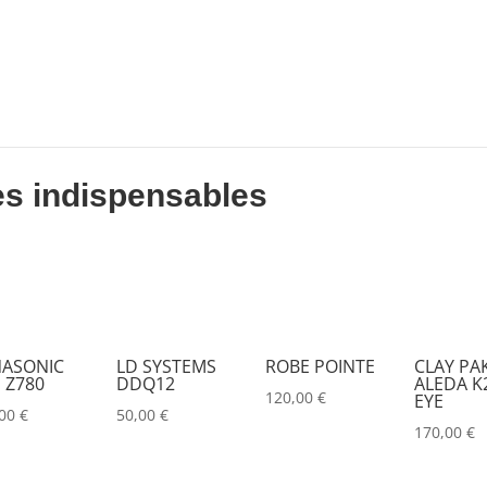
DESISTI
(0)
DMG
(0)
DMT
(0)
DPA
(0)
DRAWMER
(0)
es indispensables
DSAN
(0)
DTS
(0)
DYNASCAN
(0)
EASTAR
(0)
ASONIC
LD SYSTEMS
ROBE POINTE
CLAY PA
 Z780
DDQ12
ALEDA K2
EATON
(0)
120,00
€
EYE
,00
€
50,00
€
ELATION
(0)
170,00
€
ELGATO
(0)