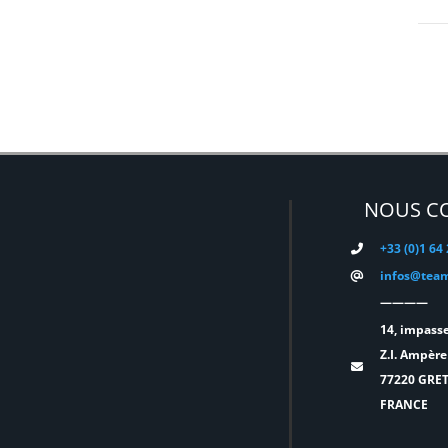
EATON
(0)
ELATION
(0)
ELGATO
(0)
ELITE
(0)
ENTTEC
(0)
ERMEA
(0)
NOUS C
ETC
(0)
+33 (0)1 64
EUROPODIUM
(0)
infos@team
EXTRON ELECTRONICS
(0)
————
FAL
(0)
14, impasse
Z.I. Ampère
FILEX
(0)
77220 GRE
FOHHN
(0)
FRANCE
FORM XL
(0)