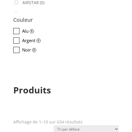
AIRSTAR
(0)
AJA
(0)
Couleur
ALADDIN-LIGHTS
(0)
Alu
0
ALDANE
(0)
Argent
0
ALTAIR
(0)
Noir
0
ALUSD
(0)
AMADEUS
(0)
ANALOG WAY
(0)
Produits
AOTO
(0)
APC
(0)
APPLE
(0)
Affichage de 1–10 sur 634 résultats
Prix
APURTURE
(0)