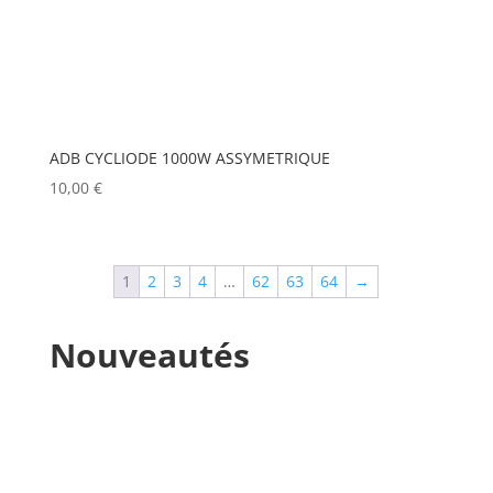
MANFROTTO
(0)
MARTIN
(0)
MATROX
(0)
MITSUBISHI
(0)
ADB CYCLIODE 1000W ASSYMETRIQUE
MOBIL TECH
(0)
10,00
€
MODULO PI
(0)
MOLE
(0)
1
2
3
4
…
62
63
64
→
Show more
Nouveautés