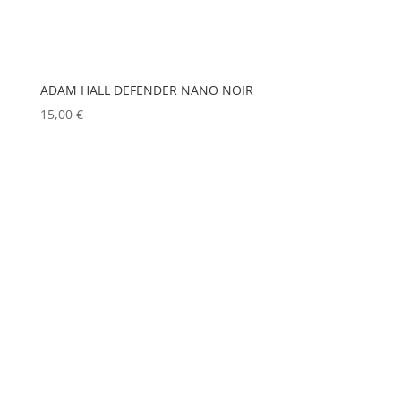
EXTRON ELECTRONICS
(0)
MOBIL TECH
(0)
MODULO PI
FAL
(0)
(0)
MOLE
(0)
FILEX
(1)
ADAM HALL DEFENDER NANO NOIR
Show more
15,00
€
FOHHN
(0)
FORM XL
(0)
GENELEC
(0)
GEWISS
(0)
GLOBAL TRUSS
(0)
GODOX
(0)
GREEN HIPPO
(0)
HERGEITZ
(0)
HP
(0)