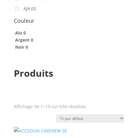
AJA
(0)
ALADDIN-LIGHTS
(0)
Couleur
ALDANE
(0)
Alu
0
Argent
ALTAIR
0
(0)
Noir
0
ALUSD
(0)
AMADEUS
(0)
Produits
ANALOG WAY
(0)
AOTO
(0)
APC
(0)
APPLE
(0)
Affichage de 1–10 sur 634 résultats
Prix
APURTURE
(0)
ARRI
(0)
Produit Puissance lumineuse
ASD
(0)