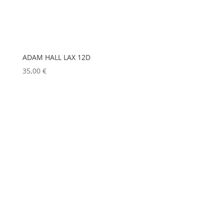
HUDSON
(0)
IGNITION
(0)
JEM
(0)
ADAM HALL LAX 12D
JULIAT
(0)
35,00
€
K5600
(0)
KENWOOD
(0)
KEYLITE
(0)
KLARK TEKNIK
(0)
KRAMER
(0)
L-ACOUSTICS
(0)
LASTOLITE
(0)
LD
(0)