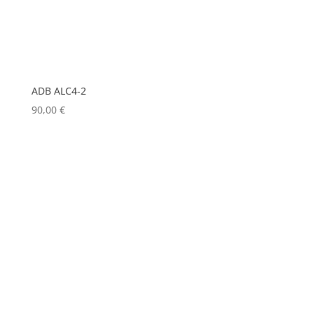
LD SYSTEMS
(0)
LG
(0)
LIGHTMAN
(0)
ADB ALC4-2
LIGHTSTAR
(0)
90,00
€
LITEPANELS
(0)
LOOK SOLUTIONS
(0)
LUMENRADIO
(0)
LUMINEX
(0)
LUXMAN
(0)
MA LIGHTING
(0)
MADRIX
(0)