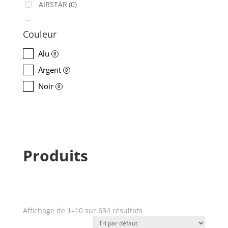
AIRSTAR
(0)
AJA
(0)
Couleur
ALADDIN-LIGHTS
(0)
Alu
0
ALDANE
(0)
Argent
0
ALTAIR
(0)
Noir
0
ALUSD
(0)
AMADEUS
(0)
ANALOG WAY
(0)
Produits
AOTO
(0)
APC
(0)
APPLE
(0)
Affichage de 1–10 sur 634 résultats
Prix
APURTURE
(0)