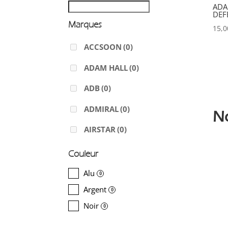
ADA
DEF
Marques
15,
ACCSOON
(0)
ADAM HALL
(0)
ADB
(0)
ADMIRAL
(0)
N
AIRSTAR
(0)
AJA
(0)
Couleur
ALADDIN-LIGHTS
(1)
Alu
0
Argent
ALDANE
(0)
0
Noir
0
ALTAIR
(0)