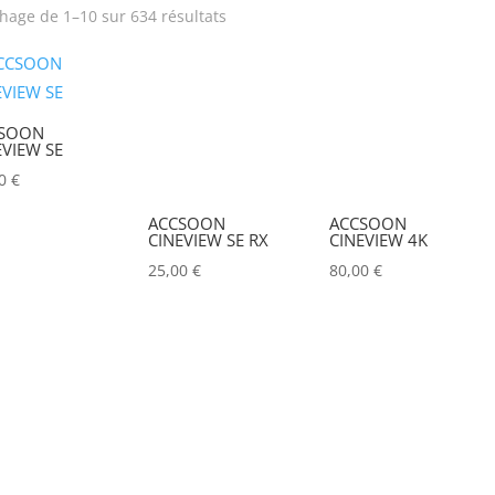
chage de 1–10 sur 634 résultats
rix
Produit Puissance
lumineuse (lumens)
SOON
Tension électrique (V)
Puissance (Watt)
EVIEW SE
00
€
Hauteur Maximum (mm)
Marques
ACCSOON
ACCSOON
CINEVIEW SE RX
CINEVIEW 4K
ACCSOON
(0)
25,00
€
80,00
€
ADAM HALL
(0)
ADB
(0)
ADMIRAL
(0)
AIRSTAR
(0)
AJA
(0)