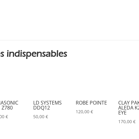
DESISTI
(0)
DMG
(0)
DMT
(0)
DPA
(0)
DRAWMER
(0)
s indispensables
DSAN
(0)
DTS
(0)
DYNASCAN
(0)
EASTAR
(0)
ASONIC
LD SYSTEMS
ROBE POINTE
CLAY PA
 Z780
DDQ12
ALEDA K2
EATON
(0)
120,00
€
EYE
,00
€
50,00
€
ELATION
(0)
170,00
€
ELGATO
(0)