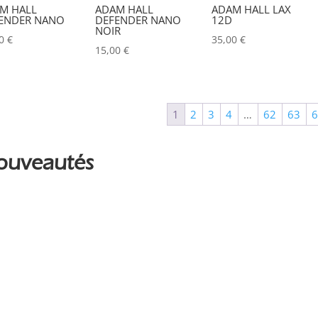
M HALL
ADAM HALL
ADAM HALL LAX
ALADDIN-LIGHTS
(1)
ENDER NANO
DEFENDER NANO
12D
NOIR
00
€
35,00
€
ALDANE
(0)
15,00
€
ALTAIR
(0)
ALUSD
(0)
1
2
3
4
…
62
63
AMADEUS
(0)
ANALOG WAY
(0)
ouveautés
AOTO
(0)
APC
(0)
APPLE
(0)
APURTURE
(0)
ARRI
(0)
ASD
(0)