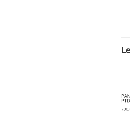
CLAY PAKY
(0)
CLEAR COM
(0)
CLEARVISION
(0)
COUNTRYMAN
(0)
CVW
(0)
Le
DAP
(0)
DATAPATH
(0)
DATAVIDEO
(0)
DECIMATOR
(0)
PAN
PTD
DENON
(0)
700
DESISTI
(0)