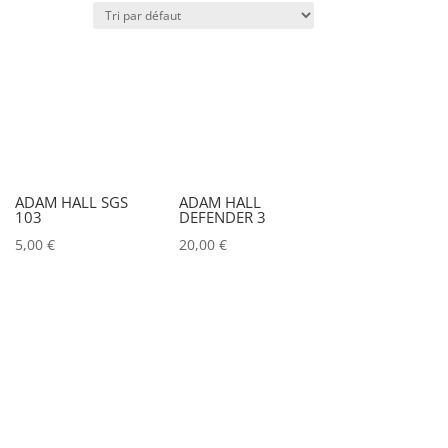
Puissance lumineuse (lux)
IRC
Couleur
ADAM HALL SGS
ADAM HALL
103
DEFENDER 3
Alu
0
5,00
€
20,00
€
Argent
0
Noir
0