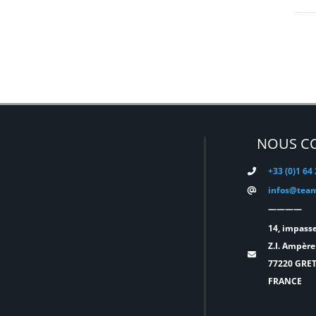
DMG
(0)
DMT
(0)
DPA
(0)
DRAWMER
(0)
DSAN
(0)
NOUS C
DTS
(0)
DYNASCAN
(0)
+33 (0)1 64
infos@team
EASTAR
(0)
————
EATON
(0)
14, impasse
Z.I. Ampère
ELATION
(0)
77220 GRE
FRANCE
ELGATO
(0)
ELITE
(0)