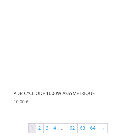
LUXMAN
(0)
MA LIGHTING
(0)
MADRIX
(0)
MANFROTTO
(0)
MARTIN
(0)
MATROX
(0)
MITSUBISHI
(0)
MOBIL TECH
(0)
ADB CYCLIODE 1000W ASSYMETRIQUE
10,00
€
MODULO PI
(0)
MOLE
(0)
Show more
1
2
3
4
…
62
63
64
→