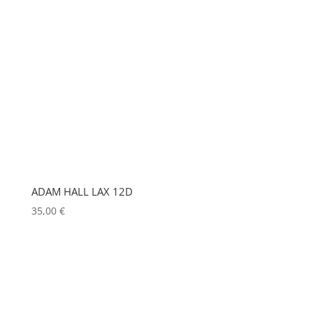
GODOX
(0)
GREEN HIPPO
(0)
HERGEITZ
(0)
HP
(0)
HUDSON
(0)
IGNITION
(0)
JEM
(0)
ADAM HALL LAX 12D
JULIAT
(0)
35,00
€
K5600
(0)
KENWOOD
(0)
KEYLITE
(0)
KLARK TEKNIK
(0)