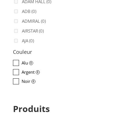
ADAM HALL
(0)
ADB
(0)
ADMIRAL
(0)
AIRSTAR
(0)
AJA
(0)
ALADDIN-LIGHTS
(0)
Couleur
ALDANE
(0)
Alu
0
ALTAIR
(0)
Argent
0
ALUSD
(0)
Noir
0
AMADEUS
(0)
ANALOG WAY
(0)
Produits
AOTO
(0)
APC
(0)
APPLE
(0)