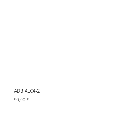
KRAMER
(0)
L-ACOUSTICS
(0)
LASTOLITE
(0)
LD
(0)
LD SYSTEMS
(0)
LG
(0)
LIGHTMAN
(0)
ADB ALC4-2
LIGHTSTAR
(0)
90,00
€
LITEPANELS
(0)
LOOK SOLUTIONS
(0)
LUMENRADIO
(0)
LUMINEX
(0)