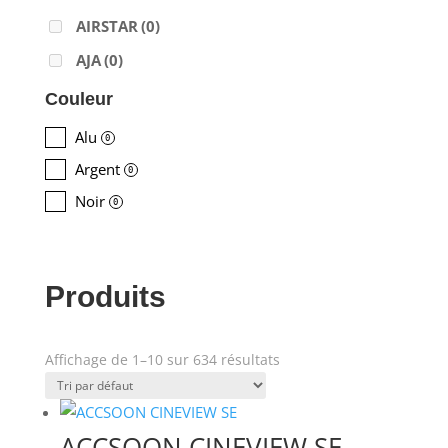
AIRSTAR
(0)
AJA
(0)
ALADDIN-LIGHTS
(0)
Couleur
ALDANE
(0)
Alu
0
ALTAIR
(0)
Argent
0
ALUSD
(0)
Noir
0
AMADEUS
(0)
ANALOG WAY
(0)
Produits
AOTO
(0)
APC
(0)
Affichage de 1–10 sur 634 résultats
APPLE
(0)
Prix
APURTURE
(0)
ARRI
(0)
ACCSOON CINEVIEW SE