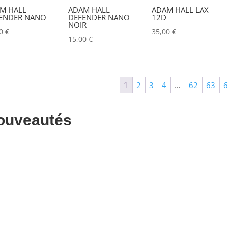
M HALL
ADAM HALL
ADAM HALL LAX
ALADDIN-LIGHTS
(0)
ENDER NANO
DEFENDER NANO
12D
NOIR
00
€
35,00
€
ALDANE
(0)
15,00
€
ALTAIR
(0)
ALUSD
(0)
1
2
3
4
…
62
63
AMADEUS
(0)
ANALOG WAY
(0)
ouveautés
AOTO
(0)
APC
(0)
APPLE
(0)
APURTURE
(0)
ARRI
(0)
ASD
(0)