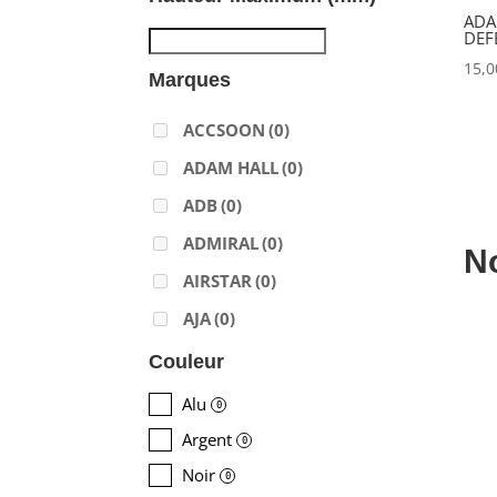
ADA
DEF
15,
Marques
ACCSOON
(0)
ADAM HALL
(0)
ADB
(0)
ADMIRAL
(0)
N
AIRSTAR
(0)
AJA
(0)
ALADDIN-LIGHTS
(0)
Couleur
ALDANE
(0)
Alu
0
ALTAIR
(0)
Argent
0
ALUSD
(0)
Noir
0