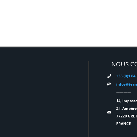
EATON
(0)
ELATION
(0)
ELGATO
(0)
ELITE
(0)
ENTTEC
(0)
ERMEA
(0)
NOUS C
ETC
(0)
+33 (0)1 64
EUROPODIUM
(0)
infos@team
EXTRON ELECTRONICS
(0)
————
FAL
(0)
14, impasse
Z.I. Ampère
FILEX
(0)
77220 GRE
FOHHN
(0)
FRANCE
FORM XL
(0)