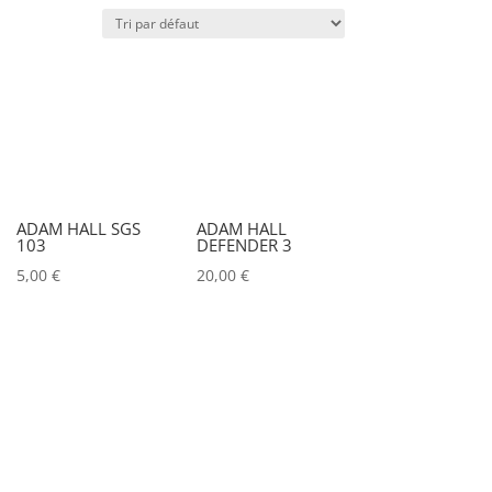
Puissance lumineuse (lux)
IRC
Couleur
ADAM HALL SGS
ADAM HALL
103
DEFENDER 3
Alu
0
5,00
€
20,00
€
Argent
0
Noir
0