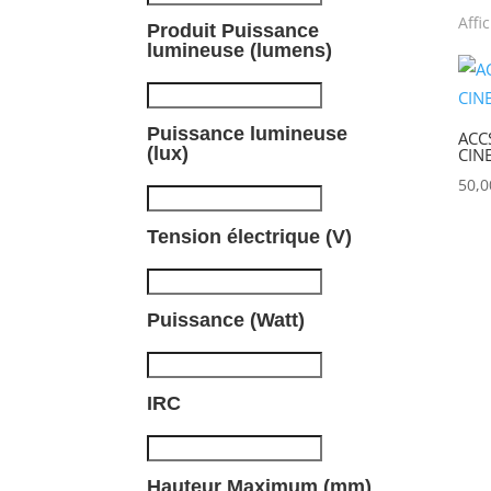
Affi
Produit Puissance
P
lumineuse (lumens)
Puissance lumineuse
ACC
(lux)
CIN
50,
Tension électrique (V)
Puissance (Watt)
IRC
Hauteur Maximum (mm)