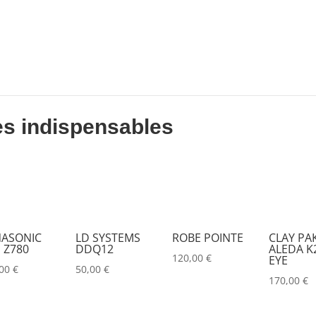
DESISTI
(0)
DMG
(0)
DMT
(0)
DPA
(0)
DRAWMER
(0)
es indispensables
DSAN
(0)
DTS
(0)
DYNASCAN
(0)
EASTAR
(0)
ASONIC
LD SYSTEMS
ROBE POINTE
CLAY PA
 Z780
DDQ12
ALEDA K2
EATON
(0)
120,00
€
EYE
,00
€
50,00
€
ELATION
(0)
170,00
€
ELGATO
(0)