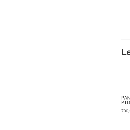
DATAPATH
(0)
DATAVIDEO
(0)
DECIMATOR
(0)
DENON
(0)
DESISTI
(0)
L
DMG
(0)
DMT
(0)
DPA
(0)
DRAWMER
(0)
PAN
DSAN
(0)
PTD
DTS
(0)
700
DYNASCAN
(0)
EASTAR
(0)