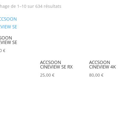
chage de 1–10 sur 634 résultats
rix
Produit Puissance
lumineuse (lumens)
SOON
Tension électrique (V)
Puissance (Watt)
EVIEW SE
00
€
Hauteur Maximum (mm)
Marques
ACCSOON
ACCSOON
CINEVIEW SE RX
CINEVIEW 4K
ACCSOON
(0)
25,00
€
80,00
€
ADAM HALL
(0)
ADB
(0)
ADMIRAL
(0)
AIRSTAR
(0)
AJA
(0)