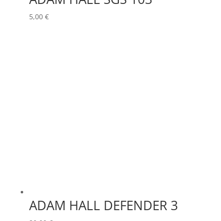
ERMEA
(0)
ASTERA
(0)
5,00
€
ETC
(0)
AUDIPACK
(0)
EUROPODIUM
(0)
AVALON
(0)
EXTRON ELECTRONICS
(0)
AVENGER
(0)
FAL
(0)
AYRTON
(0)
FILEX
(0)
BARCO
(0)
FOHHN
(0)
BENQ
(0)
FORM XL
(0)
GENELEC
BLACKMAGIC
(0)
(0)
GEWISS
(0)
BSS
(0)
GLOBAL TRUSS
(0)
CHAUVET
(0)
GODOX
(0)
CHIMERA
(0)
ADAM HALL DEFENDER 3
GREEN HIPPO
(0)
CHRISTIE
(0)