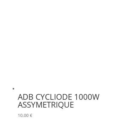
KLARK TEKNIK
(0)
KRAMER
(0)
L-ACOUSTICS
(0)
LASTOLITE
(0)
LD
(0)
LD SYSTEMS
(0)
LG
(0)
LIGHTMAN
(0)
ADB CYCLIODE 1000W
LIGHTSTAR
(0)
ASSYMETRIQUE
LITEPANELS
(0)
10,00
€
LOOK SOLUTIONS
(0)
LUMENRADIO
(0)