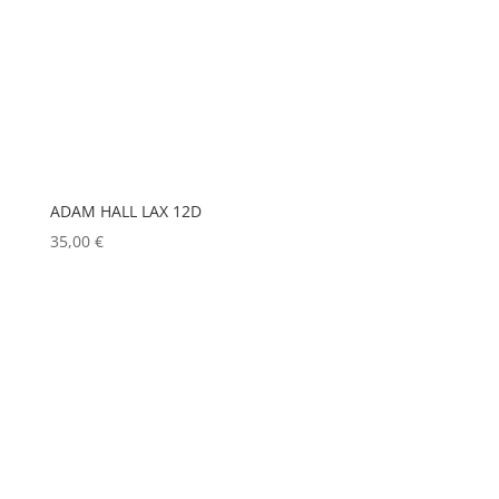
GODOX
(0)
GREEN HIPPO
(0)
HERGEITZ
(0)
HP
(0)
HUDSON
(0)
ADAM HALL LAX 12D
IGNITION
(0)
35,00
€
JEM
(0)
JULIAT
(0)
K5600
(0)
KENWOOD
(0)
KEYLITE
(0)
KLARK TEKNIK
(0)