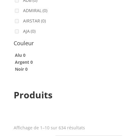
ADB
(0)
ADMIRAL
(0)
AIRSTAR
(0)
AJA
(0)
ALADDIN-LIGHTS
(0)
Couleur
ALDANE
(0)
Alu
0
Argent
ALTAIR
0
(0)
Noir
0
ALUSD
(0)
AMADEUS
(0)
Produits
ANALOG WAY
(0)
AOTO
(0)
APC
(0)
APPLE
(0)
Affichage de 1–10 sur 634 résultats
Prix
APURTURE
(0)