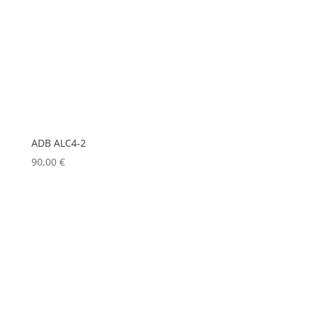
KRAMER
(0)
L-ACOUSTICS
(0)
LASTOLITE
(0)
LD
(0)
LD SYSTEMS
(0)
ADB ALC4-2
LG
(0)
90,00
€
LIGHTMAN
(0)
LIGHTSTAR
(0)
LITEPANELS
(0)
LOOK SOLUTIONS
(0)
LUMENRADIO
(0)
LUMINEX
(0)