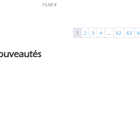
Couleur
15,00
€
Alu
0
Argent
0
1
2
3
4
…
62
63
Noir
0
ouveautés