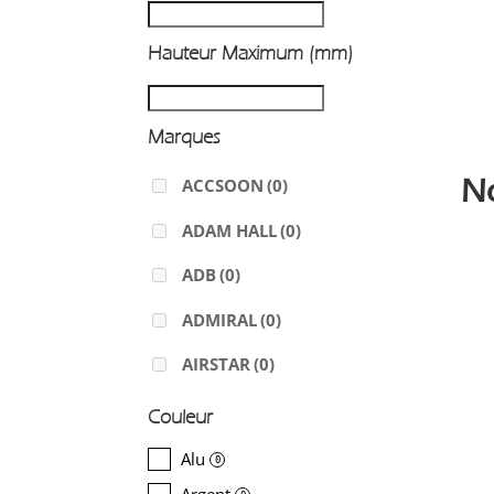
Hauteur Maximum (mm)
Marques
N
ACCSOON
(0)
ADAM HALL
(0)
ADB
(0)
ADMIRAL
(0)
AIRSTAR
(0)
AJA
(0)
Couleur
ALADDIN-LIGHTS
(0)
Alu
0