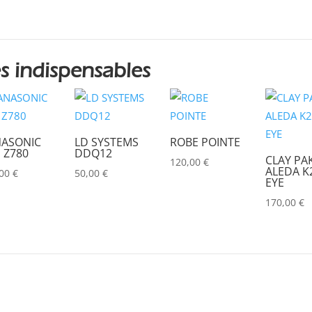
s indispensables
ASONIC
LD SYSTEMS
ROBE POINTE
 Z780
DDQ12
CLAY PA
120,00
€
ALEDA K2
,00
€
50,00
€
EYE
170,00
€