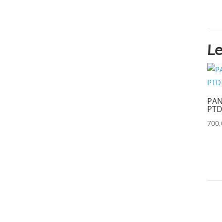
ASTERA
(0)
AUDIPACK
(0)
AVALON
(0)
Le
AVENGER
(0)
AYRTON
(0)
PAN
BARCO
(0)
PTD
BENQ
(0)
700
BLACKMAGIC
(0)
BSS
(0)
CHAUVET
(0)
CHIMERA
(0)
CHRISTIE
(0)