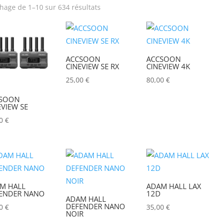
chage de 1–10 sur 634 résultats
rix
Produit Puissance
lumineuse (lumens)
ACCSOON
ACCSOON
Poids (kg)
Tension électrique (V)
CINEVIEW SE RX
CINEVIEW 4K
25,00
€
80,00
€
IRC
Hauteur Maximum (mm
SOON
EVIEW SE
00
€
M HALL
ADAM HALL LAX
ENDER NANO
12D
ADAM HALL
DEFENDER NANO
00
€
35,00
€
NOIR