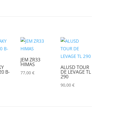
CHRISTIE
(0)
CINEROID
(0)
CLAY PAKY
(0)
CLEAR COM
(0)
CLEARVISION
(0)
COUNTRYMAN
(0)
JEM ZR33
HIMAS
KY
ALUSD TOUR
CVW
(0)
0 B-
DE LEVAGE TL
77,00
€
290
DAP
(0)
90,00
€
DATAPATH
(0)
DATAVIDEO
(0)
DECIMATOR
(0)
DENON
(0)