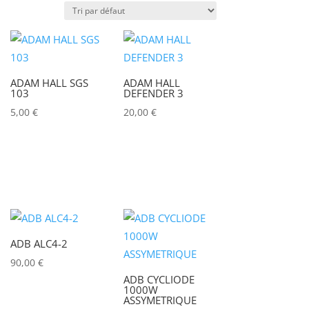
Puissance lumineuse (lux)
ADAM HALL SGS
ADAM HALL
Puissance (Watt)
103
DEFENDER 3
5,00
€
20,00
€
)
Marques
ACCSOON
(0)
ADAM HALL
(0)
ADB
(0)
ADB ALC4-2
ADMIRAL
(0)
90,00
€
AIRSTAR
(0)
ADB CYCLIODE
1000W
AJA
(0)
ASSYMETRIQUE