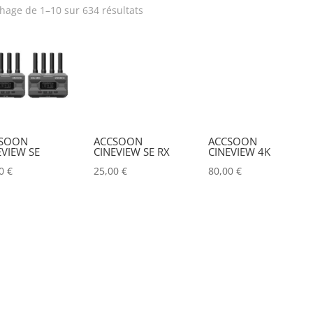
chage de 1–10 sur 634 résultats
rix
Produit Puissance
lumineuse (lumens)
Poids (kg)
Tension électrique (V)
IRC
Hauteur Maximum (mm
SOON
ACCSOON
ACCSOON
EVIEW SE
CINEVIEW SE RX
CINEVIEW 4K
00
€
25,00
€
80,00
€