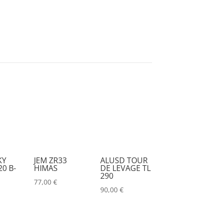
DESISTI
(0)
DMG
(0)
DMT
(0)
DPA
(0)
DRAWMER
(0)
DSAN
(0)
DTS
(0)
DYNASCAN
(0)
EASTAR
(0)
KY
JEM ZR33
ALUSD TOUR
0 B-
HIMAS
DE LEVAGE TL
EATON
(0)
290
77,00
€
ELATION
(0)
90,00
€
ELGATO
(0)