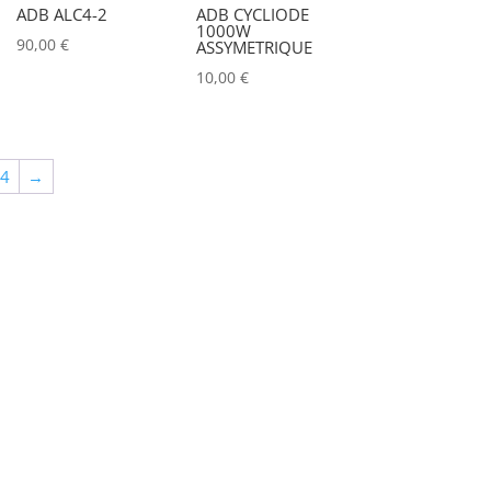
ADB ALC4-2
ADB CYCLIODE
ALADDIN-LIGHTS
(0)
1000W
90,00
€
ASSYMETRIQUE
ALDANE
(0)
10,00
€
ALTAIR
(0)
ALUSD
(0)
64
→
AMADEUS
(0)
ANALOG WAY
(0)
AOTO
(0)
APC
(0)
APPLE
(0)
APURTURE
(0)
ARRI
(0)
ASD
(0)