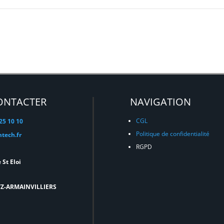
ONTACTER
NAVIGATION
CGL
 25 10 10
Politique de confidentialité
tech.fr
RGPD
 St Eloi
TZ-ARMAINVILLIERS