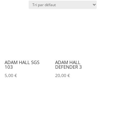
Puissance lumineuse (lux)
Puissance (Watt)
)
Marques
ADAM HALL SGS
ADAM HALL
103
DEFENDER 3
ACCSOON
(0)
5,00
€
20,00
€
ADAM HALL
(0)
ADB
(0)
ADMIRAL
(0)
AIRSTAR
(0)
AJA
(0)