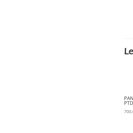
CVW
(0)
DAP
(0)
DATAPATH
(0)
DATAVIDEO
(0)
DECIMATOR
(0)
Le
DENON
(0)
DESISTI
(0)
DMG
(0)
DMT
(0)
DPA
(0)
PAN
PTD
DRAWMER
(0)
700
DSAN
(0)
DTS
(0)