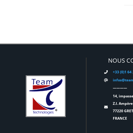
DYNASCAN
(0)
EASTAR
(0)
EATON
(0)
ELATION
(0)
ELGATO
(0)
ELITE
(0)
NOUS C
ENTTEC
(0)
+33 (0)1 64
ERMEA
(0)
infos@team
ETC
(0)
————
EUROPODIUM
(0)
14, impasse
EXTRON ELECTRONICS
(0)
Z.I. Ampère
77220 GRE
FAL
(0)
FRANCE
FILEX
(0)