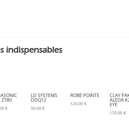
s indispensables
ASONIC
LD SYSTEMS
ROBE POINTE
CLAY PA
 Z780
DDQ12
ALEDA K2
120,00
€
EYE
,00
€
50,00
€
170,00
€