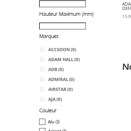
ADA
DEF
Hauteur Maximum (mm)
15,
Marques
ACCSOON
(0)
ADAM HALL
(0)
N
ADB
(0)
ADMIRAL
(0)
AIRSTAR
(0)
AJA
(0)
ALADDIN-LIGHTS
(0)
Couleur
ALDANE
(0)
Alu
0
ALTAIR
(0)