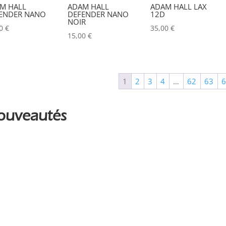
Couleur
M HALL
ADAM HALL
ADAM HALL LAX
ENDER NANO
DEFENDER NANO
12D
Alu
NOIR
0
00
€
35,00
€
15,00
€
Argent
0
Noir
0
1
2
3
4
…
62
63
ouveautés