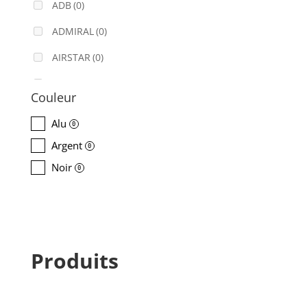
ADB
(0)
ADMIRAL
(0)
AIRSTAR
(0)
AJA
(0)
Couleur
ALADDIN-LIGHTS
(0)
Alu
0
ALDANE
(0)
Argent
0
ALTAIR
(0)
Noir
0
ALUSD
(0)
AMADEUS
(0)
ANALOG WAY
(0)
Produits
AOTO
(0)
APC
(0)