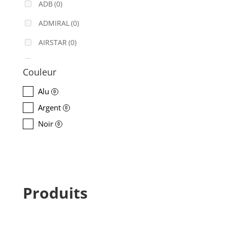
ADB
(0)
ADMIRAL
(0)
AIRSTAR
(0)
AJA
(0)
Couleur
ALADDIN-LIGHTS
(0)
Alu
0
ALDANE
(0)
Argent
0
ALTAIR
(0)
Noir
0
ALUSD
(0)
AMADEUS
(0)
ANALOG WAY
(0)
Produits
AOTO
(0)
APC
(0)