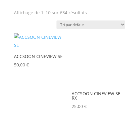
APPLE
(0)
Affichage de 1–10 sur 634 résultats
Prix
APURTURE
(0)
ARRI
(0)
Produit Puissance lumineuse
ASD
(0)
(lumens)
ASTERA
(0)
ACCSOON CINEVIEW SE
AUDIPACK
(0)
50,00
€
Puissance lumineuse (lux)
AVALON
(0)
AVENGER
(0)
Poids (kg)
ACCSOON CINEVIEW SE
RX
AYRTON
(0)
25,00
€
BARCO
(0)
Tension électrique (V)
BENQ
(0)
BLACKMAGIC
(0)