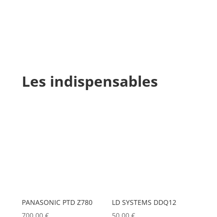
Les indispensables
PANASONIC PTD Z780
LD SYSTEMS DDQ12
700,00
€
50,00
€