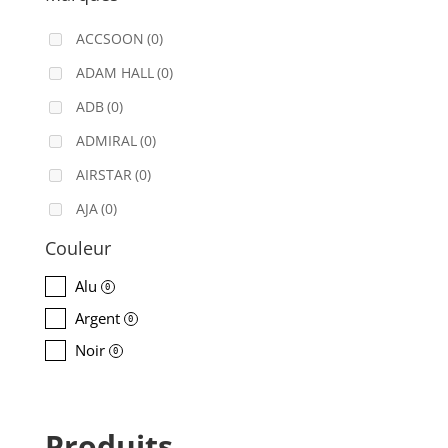
ACCSOON
(0)
ADAM HALL
(0)
ADB
(0)
ADMIRAL
(0)
AIRSTAR
(0)
AJA
(0)
ALADDIN-LIGHTS
(0)
Couleur
ALDANE
(0)
Alu
0
ALTAIR
(0)
Argent
0
ALUSD
(0)
Noir
0
AMADEUS
(0)
ANALOG WAY
(0)
Produits
AOTO
(0)