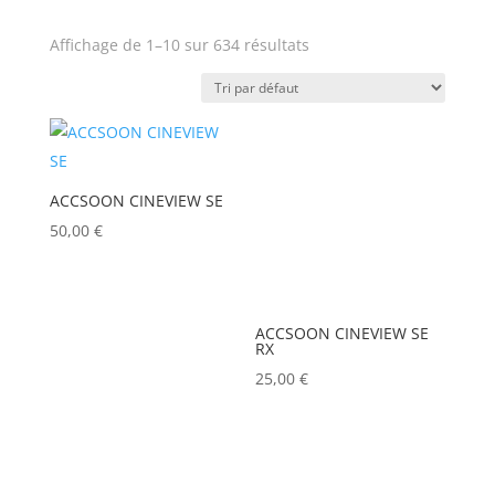
APPLE
(0)
Affichage de 1–10 sur 634 résultats
Prix
APURTURE
(0)
ARRI
(0)
Produit Puissance lumineuse
ASD
(0)
(lumens)
ASTERA
(0)
ACCSOON CINEVIEW SE
AUDIPACK
(0)
50,00
€
Puissance lumineuse (lux)
AVALON
(0)
AVENGER
(0)
Poids (kg)
ACCSOON CINEVIEW SE
RX
AYRTON
(0)
25,00
€
BARCO
(0)
Tension électrique (V)
BENQ
(0)
BLACKMAGIC
(0)