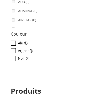
ADB
(0)
ADMIRAL
(0)
AIRSTAR
(0)
AJA
(0)
Couleur
ALADDIN-LIGHTS
(0)
Alu
0
ALDANE
(0)
Argent
0
ALTAIR
(0)
Noir
0
ALUSD
(0)
AMADEUS
(0)
ANALOG WAY
(0)
Produits
AOTO
(0)
APC
(0)