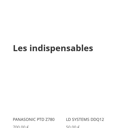
Les indispensables
PANASONIC PTD Z780
LD SYSTEMS DDQ12
700,00
€
50,00
€