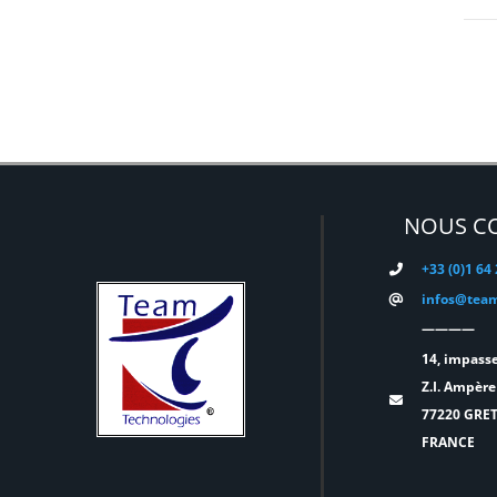
ELATION
(0)
ELGATO
(0)
ELITE
(0)
ENTTEC
(0)
ERMEA
(0)
ETC
(0)
NOUS C
EUROPODIUM
(0)
+33 (0)1 64
EXTRON ELECTRONICS
(0)
infos@team
FAL
(0)
————
FILEX
(0)
14, impasse
Z.I. Ampère
FOHHN
(0)
77220 GRE
FORM XL
(0)
FRANCE
GENELEC
(0)