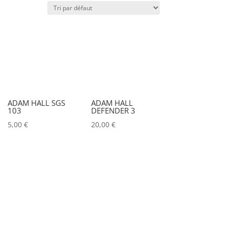
x)
Poids (kg)
IRC
Couleur
ADAM HALL SGS
ADAM HALL
103
DEFENDER 3
Alu
0
5,00
€
20,00
€
Argent
0
Noir
0