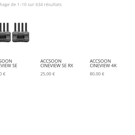
chage de 1–10 sur 634 résultats
rix
Puissance lumineuse (lu
Tension électrique (V)
Puissance (Watt)
Hauteur Maximum (mm)
Marques
SOON
ACCSOON
ACCSOON
EVIEW SE
CINEVIEW SE RX
CINEVIEW 4K
ACCSOON
(0)
00
€
25,00
€
80,00
€
ADAM HALL
(0)
ADB
(0)
ADMIRAL
(0)
AIRSTAR
(0)
AJA
(0)