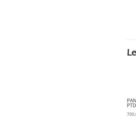
DATAVIDEO
(0)
DECIMATOR
(0)
DENON
(0)
DESISTI
(0)
DMG
(0)
Le
DMT
(0)
DPA
(0)
DRAWMER
(0)
DSAN
(0)
DTS
(0)
PAN
PTD
DYNASCAN
(0)
700
EASTAR
(0)
EATON
(0)