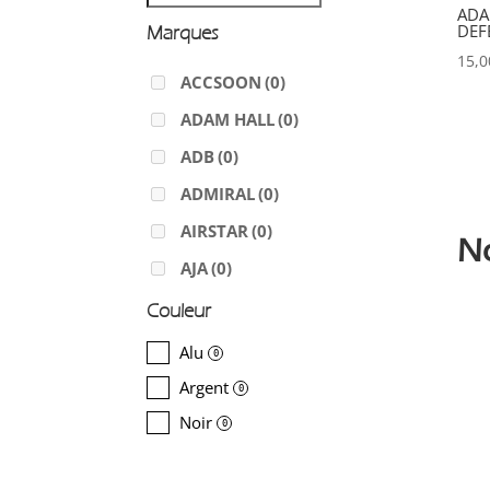
ADA
DEF
Marques
15,
ACCSOON
(0)
ADAM HALL
(0)
ADB
(0)
ADMIRAL
(0)
AIRSTAR
(0)
N
AJA
(0)
ALADDIN-LIGHTS
(0)
Couleur
ALDANE
(0)
Alu
0
ALTAIR
(0)
Argent
0
ALUSD
(0)
Noir
0
AMADEUS
(0)