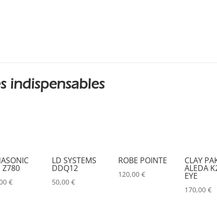
DMG
(0)
DMT
(0)
DPA
(0)
DRAWMER
(0)
s indispensables
DSAN
(0)
DTS
(0)
DYNASCAN
(0)
EASTAR
(0)
ASONIC
LD SYSTEMS
ROBE POINTE
CLAY PA
EATON
(0)
 Z780
DDQ12
ALEDA K2
120,00
€
EYE
ELATION
(0)
,00
€
50,00
€
170,00
€
ELGATO
(0)
ELITE
(0)