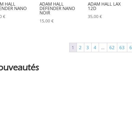
ALADDIN-LIGHTS
(0)
M HALL
ADAM HALL
ADAM HALL LAX
ENDER NANO
DEFENDER NANO
12D
NOIR
ALDANE
(0)
00
€
35,00
€
15,00
€
ALTAIR
(0)
ALUSD
(0)
AMADEUS
(0)
1
2
3
4
…
62
63
ANALOG WAY
(0)
ouveautés
AOTO
(0)
APC
(0)
APPLE
(0)
APURTURE
(0)
ARRI
(0)
ASD
(0)