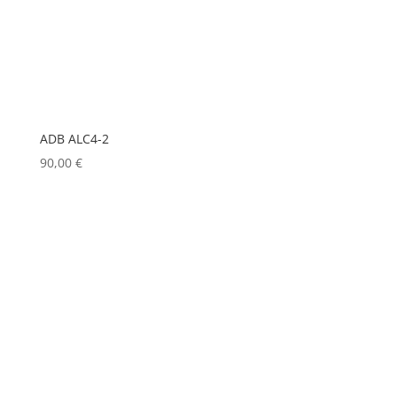
LD
(0)
LD SYSTEMS
(0)
LG
(0)
LIGHTMAN
(0)
LIGHTSTAR
(0)
ADB ALC4-2
90,00
€
LITEPANELS
(0)
LOOK SOLUTIONS
(0)
LUMENRADIO
(0)
LUMINEX
(0)
LUXMAN
(0)
MA LIGHTING
(0)
MADRIX
(0)