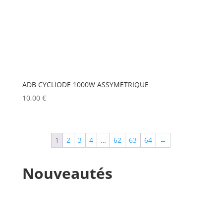
MANFROTTO
(0)
MARTIN
(0)
MATROX
(0)
MITSUBISHI
(0)
MOBIL TECH
(0)
ADB CYCLIODE 1000W ASSYMETRIQUE
10,00
€
MODULO PI
(0)
MOLE
(0)
Show more
1
2
3
4
…
62
63
64
→
Nouveautés