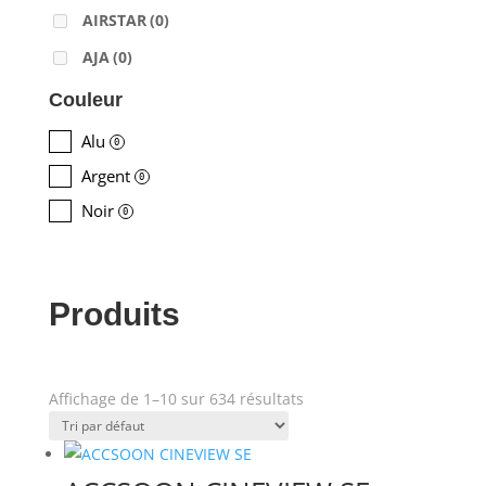
AIRSTAR
(0)
AJA
(0)
ALADDIN-LIGHTS
(0)
Couleur
ALDANE
(0)
Alu
0
ALTAIR
(0)
Argent
0
ALUSD
(0)
Noir
0
AMADEUS
(0)
ANALOG WAY
(0)
Produits
AOTO
(0)
APC
(0)
APPLE
(0)
Affichage de 1–10 sur 634 résultats
Prix
APURTURE
(0)
ARRI
(0)