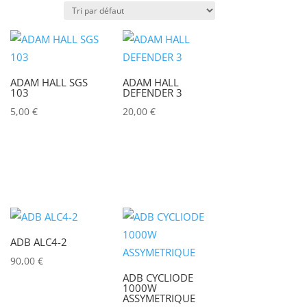
x)
Poids (kg)
IRC
ADAM HALL SGS
ADAM HALL
103
DEFENDER 3
5,00
€
20,00
€
Couleur
Alu
0
Argent
0
Noir
0
ADB ALC4-2
90,00
€
ADB CYCLIODE
1000W
ASSYMETRIQUE