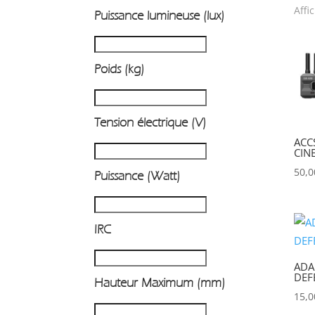
Affi
Puissance lumineuse (lux)
P
Poids (kg)
Tension électrique (V)
ACC
CIN
50,
Puissance (Watt)
IRC
ADA
DEF
Hauteur Maximum (mm)
15,