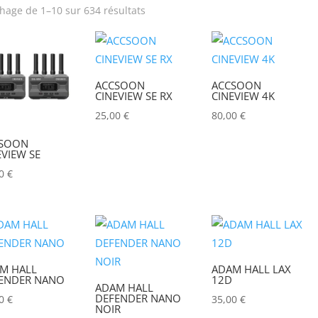
chage de 1–10 sur 634 résultats
rix
Puissance lumineuse (lu
Tension électrique (V)
Puissance (Watt)
ACCSOON
ACCSOON
CINEVIEW SE RX
CINEVIEW 4K
25,00
€
80,00
€
Hauteur Maximum (mm)
Marques
SOON
EVIEW SE
ACCSOON
(0)
00
€
ADAM HALL
(0)
ADB
(0)
ADMIRAL
(0)
AIRSTAR
(0)
M HALL
ADAM HALL LAX
ENDER NANO
12D
ADAM HALL
AJA
(0)
DEFENDER NANO
00
€
35,00
€
NOIR