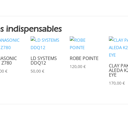
CINEROID
(0)
CLAY PAKY
(1)
s indispensables
CLEAR COM
(0)
CLEARVISION
(0)
COUNTRYMAN
(0)
ASONIC
LD SYSTEMS
ROBE POINTE
CVW
(0)
 Z780
DDQ12
CLAY PA
120,00
€
ALEDA K2
,00
€
50,00
€
DAP
(0)
EYE
DATAPATH
(0)
170,00
€
DATAVIDEO
(0)
DECIMATOR
(0)
DENON
(0)
DESISTI
(0)