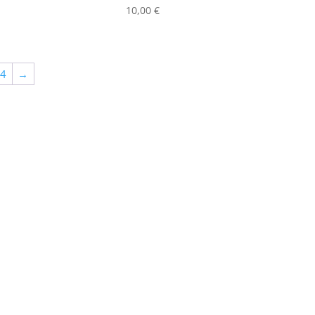
10,00
€
64
→