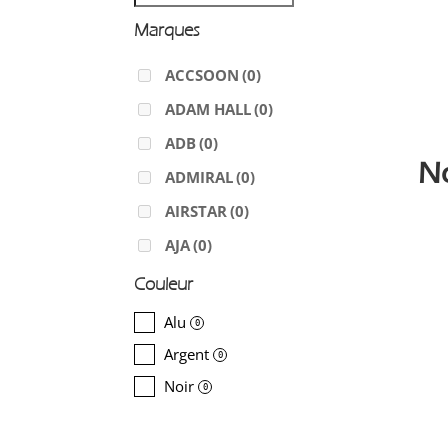
Marques
ACCSOON
(0)
ADAM HALL
(0)
ADB
(0)
N
ADMIRAL
(0)
AIRSTAR
(0)
AJA
(0)
ALADDIN-LIGHTS
(0)
Couleur
ALDANE
(0)
Alu
0
ALTAIR
(0)
Argent
0
ALUSD
(0)
Noir
0
AMADEUS
(0)