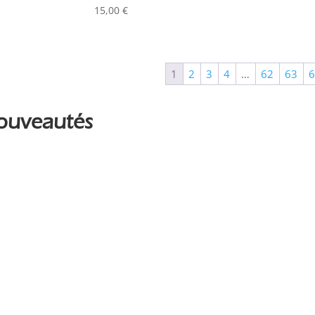
ALADDIN-LIGHTS
(0)
15,00
€
ALDANE
(0)
ALTAIR
(0)
1
2
3
4
…
62
63
ALUSD
(0)
AMADEUS
(0)
ouveautés
ANALOG WAY
(0)
AOTO
(0)
APC
(0)
APPLE
(0)
APURTURE
(0)
ARRI
(0)
ASD
(0)