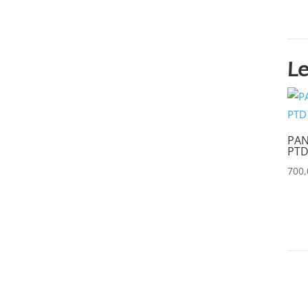
BLACKMAGIC
(0)
BSS
(0)
Le
CHAUVET
(0)
CHIMERA
(0)
CHRISTIE
(0)
CINEROID
(0)
PAN
PTD
CLAY PAKY
(1)
700
CLEAR COM
(0)
CLEARVISION
(0)
COUNTRYMAN
(0)
CVW
(0)
DAP
(0)
DATAPATH
(0)