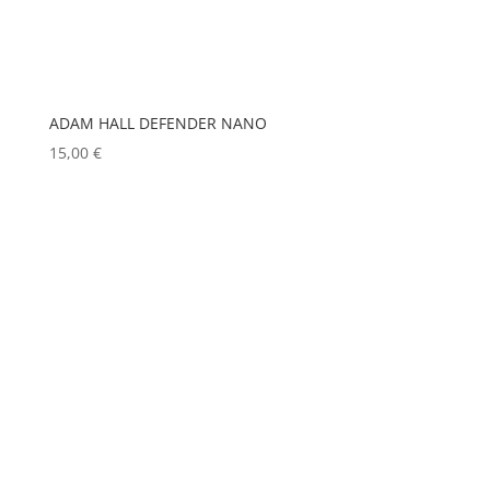
DSAN
(0)
LIGHTMAN
(0)
DTS
(0)
LIGHTSTAR
(0)
DYNASCAN
(0)
LITEPANELS
(0)
ADAM HALL DEFENDER NANO
LOOK SOLUTIONS
(0)
EASTAR
(0)
15,00
€
LUMENRADIO
(0)
EATON
(0)
LUMINEX
(0)
ELATION
(0)
LUXMAN
(0)
ELGATO
(0)
MA LIGHTING
(0)
ELITE
(0)
MADRIX
(0)
ENTTEC
(0)
MANFROTTO
(0)
ERMEA
(0)
MARTIN
(0)
ETC
(0)
MATROX
(0)
MITSUBISHI
(0)
EUROPODIUM
(0)