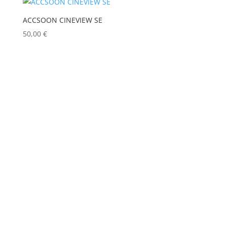
Puissance lumineuse (lux)
ASTERA
(0)
ACCSOON CINEVIEW SE
AUDIPACK
(0)
50,00
€
Poids (kg)
AVALON
(0)
AVENGER
(0)
AYRTON
(0)
Tension électrique (V)
BARCO
(0)
BENQ
(0)
Puissance (Watt)
BLACKMAGIC
(0)
BSS
(0)
IRC
CHAUVET
(0)
CHIMERA
(0)
Hauteur Maximum (mm)
CHRISTIE
(0)
CINEROID
(0)