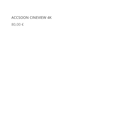
DPA
(0)
ANALOG WAY
(0)
DRAWMER
(0)
AOTO
(0)
ACCSOON CINEVIEW 4K
DSAN
(0)
80,00
€
APC
(0)
DTS
(0)
APPLE
(0)
DYNASCAN
(0)
EASTAR
(0)
APURTURE
(0)
EATON
(0)
ARRI
(0)
ELATION
(0)
ASD
(0)
ELGATO
(0)
ASTERA
(0)
ELITE
(0)
AUDIPACK
(0)
ENTTEC
(0)
AVALON
(0)
ERMEA
(0)
AVENGER
(0)
ETC
(0)