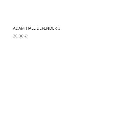
COUNTRYMAN
(0)
IGNITION
(0)
CVW
(0)
JEM
(0)
DAP
(0)
ADAM HALL DEFENDER 3
JULIAT
(0)
DATAPATH
(0)
20,00
€
K5600
(0)
DATAVIDEO
(0)
KENWOOD
(0)
DECIMATOR
(0)
KEYLITE
(0)
KLARK TEKNIK
(0)
DENON
(0)
KRAMER
(0)
DESISTI
(0)
L-ACOUSTICS
(0)
DMG
(0)
LASTOLITE
(0)
DMT
(0)
LD
(0)
DPA
(0)
LD SYSTEMS
(0)
DRAWMER
(0)
LG
(0)