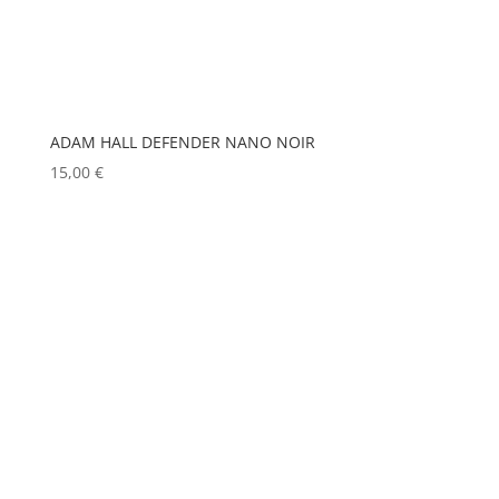
MOBIL TECH
(0)
EXTRON ELECTRONICS
(0)
MODULO PI
(0)
FAL
(0)
MOLE
(0)
FILEX
(0)
Show more
ADAM HALL DEFENDER NANO NOIR
FOHHN
(0)
15,00
€
FORM XL
(0)
GENELEC
(0)
GEWISS
(0)
GLOBAL TRUSS
(0)
GODOX
(0)
GREEN HIPPO
(0)
HERGEITZ
(0)
HP
(0)