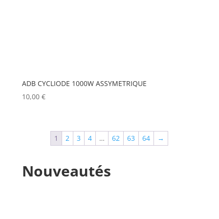
MANFROTTO
(0)
MARTIN
(1)
MATROX
(0)
MITSUBISHI
(0)
MOBIL TECH
(0)
ADB CYCLIODE 1000W ASSYMETRIQUE
10,00
€
MODULO PI
(0)
MOLE
(0)
Show more
1
2
3
4
…
62
63
64
→
Nouveautés