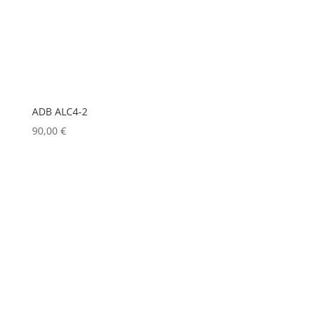
LD
(0)
LD SYSTEMS
(0)
LG
(0)
LIGHTMAN
(0)
LIGHTSTAR
(0)
ADB ALC4-2
90,00
€
LITEPANELS
(0)
LOOK SOLUTIONS
(0)
LUMENRADIO
(0)
LUMINEX
(0)
LUXMAN
(0)
MA LIGHTING
(0)
MADRIX
(0)