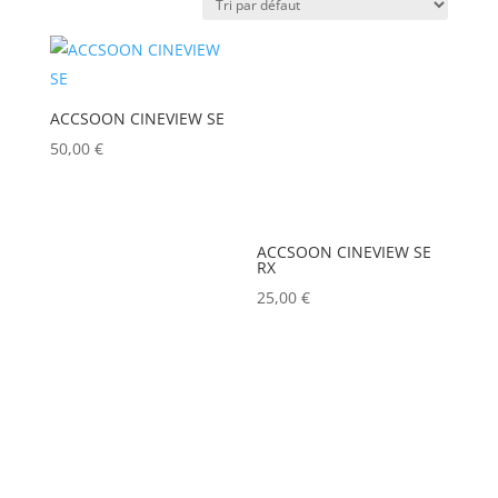
ARRI
(0)
Puissance lumineuse (lux)
ASD
(0)
ASTERA
(0)
ACCSOON CINEVIEW SE
Poids (kg)
AUDIPACK
(0)
50,00
€
AVALON
(0)
Tension électrique (V)
AVENGER
(0)
ACCSOON CINEVIEW SE
RX
AYRTON
(0)
25,00
€
Puissance (Watt)
BARCO
(0)
BENQ
(0)
IRC
BLACKMAGIC
(0)
BSS
(0)
Hauteur Maximum (mm)
CHAUVET
(1)