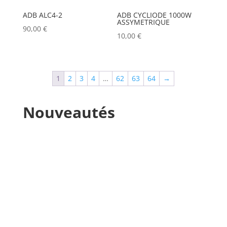
ELATION
(0)
AVENGER
(0)
ADB ALC4-2
ADB CYCLIODE 1000W
ELGATO
(0)
AYRTON
(0)
ASSYMETRIQUE
90,00
€
10,00
€
ELITE
(0)
BARCO
(0)
ENTTEC
(0)
BENQ
(0)
ERMEA
(0)
1
2
3
4
…
62
63
64
→
BLACKMAGIC
(0)
ETC
(0)
BSS
(0)
Nouveautés
EUROPODIUM
(0)
CHAUVET
(1)
EXTRON ELECTRONICS
(0)
CHIMERA
(0)
FAL
(0)
CHRISTIE
(0)
FILEX
(0)
CINEROID
(0)
FOHHN
(0)
CLAY PAKY
(0)
FORM XL
(0)
CLEAR COM
(0)