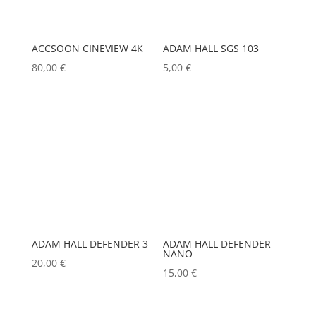
CHIMERA
(0)
Marques
CHRISTIE
(0)
ACCSOON CINEVIEW 4K
ADAM HALL SGS 103
80,00
€
5,00
€
CINEROID
(0)
ACCSOON
(0)
CLAY PAKY
(0)
ADAM HALL
(0)
CLEAR COM
(0)
ADB
(0)
CLEARVISION
(0)
ADMIRAL
(0)
COUNTRYMAN
(0)
AIRSTAR
(0)
CVW
(0)
AJA
(0)
Couleur
DAP
(0)
ALADDIN-LIGHTS
(0)
ADAM HALL DEFENDER 3
ADAM HALL DEFENDER
Alu
0
NANO
DATAPATH
(0)
ALDANE
(0)
20,00
€
Argent
15,00
€
0
DATAVIDEO
(0)
ALTAIR
(0)
Noir
0
DECIMATOR
(0)
ALUSD
(0)