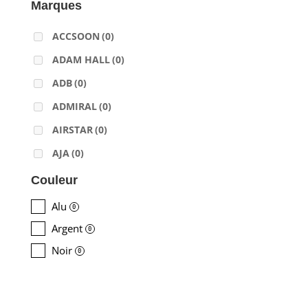
Marques
ACCSOON
(0)
ADAM HALL
(0)
ADB
(0)
ADMIRAL
(0)
AIRSTAR
(0)
AJA
(0)
ALADDIN-LIGHTS
(0)
Couleur
ALDANE
(0)
Alu
0
ALTAIR
(0)
Argent
0
ALUSD
(0)
Noir
0
AMADEUS
(0)
ANALOG WAY
(0)