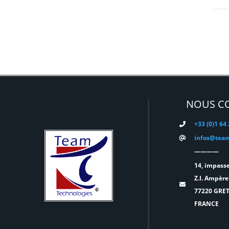
DESISTI
(0)
DMG
(0)
DMT
(0)
DPA
(0)
DRAWMER
(0)
NOUS C
DSAN
(0)
+33 (0)1 64
infos@team
DTS
(0)
————
DYNASCAN
(0)
14, impasse
Z.I. Ampère
EASTAR
(0)
77220 GRE
FRANCE
EATON
(0)
ELATION
(0)