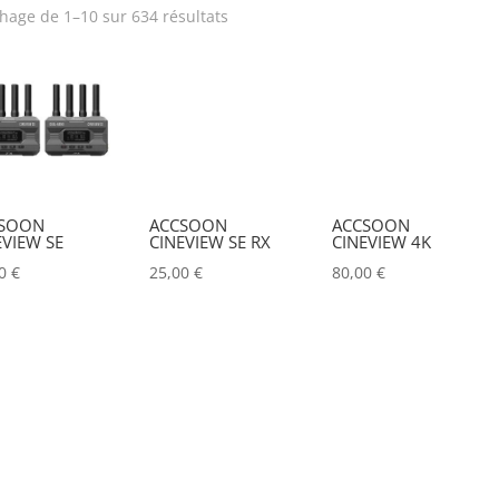
chage de 1–10 sur 634 résultats
rix
Produit Puissance
lumineuse (lumens)
Poids (kg)
Tension électrique (V)
IRC
Hauteur Maximum (mm
SOON
ACCSOON
ACCSOON
EVIEW SE
CINEVIEW SE RX
CINEVIEW 4K
00
€
25,00
€
80,00
€