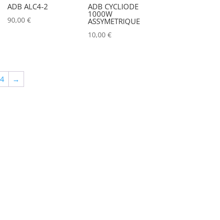
ADB ALC4-2
ADB CYCLIODE
ALADDIN-LIGHTS
(0)
1000W
90,00
€
ASSYMETRIQUE
ALDANE
(0)
10,00
€
ALTAIR
(0)
ALUSD
(0)
64
→
AMADEUS
(0)
ANALOG WAY
(0)
AOTO
(0)
APC
(0)
APPLE
(0)
APURTURE
(0)
ARRI
(0)
ASD
(0)