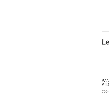
CINEROID
(0)
CLAY PAKY
(0)
CLEAR COM
(0)
CLEARVISION
(0)
Le
COUNTRYMAN
(0)
CVW
(0)
DAP
(0)
DATAPATH
(0)
PAN
PTD
DATAVIDEO
(0)
700
DECIMATOR
(0)
DENON
(0)