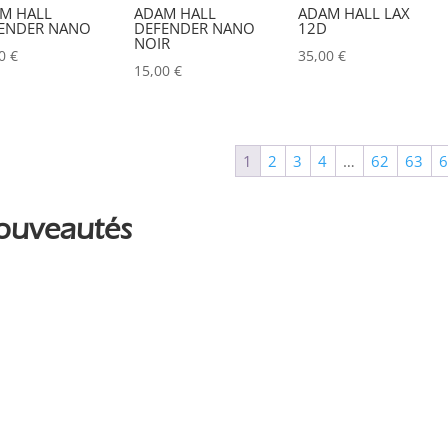
Couleur
M HALL
ADAM HALL
ADAM HALL LAX
ENDER NANO
DEFENDER NANO
12D
Alu
NOIR
0
00
€
35,00
€
15,00
€
Argent
0
Noir
0
1
2
3
4
…
62
63
ouveautés