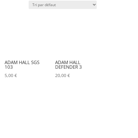
Puissance lumineuse (lux)
Puissance (Watt)
)
Marques
ADAM HALL SGS
ADAM HALL
103
DEFENDER 3
ACCSOON
(0)
5,00
€
20,00
€
ADAM HALL
(0)
ADB
(0)
ADMIRAL
(0)
AIRSTAR
(0)
AJA
(0)