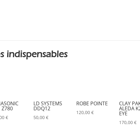
s indispensables
ASONIC
LD SYSTEMS
ROBE POINTE
CLAY PA
 Z780
DDQ12
ALEDA K2
120,00
€
EYE
,00
€
50,00
€
170,00
€