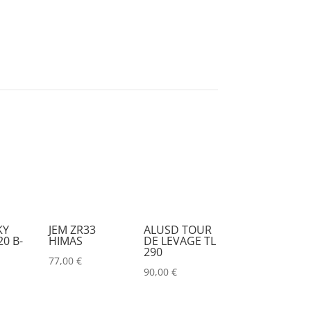
DESISTI
(0)
DMG
(0)
DMT
(0)
DPA
(0)
DRAWMER
(0)
DSAN
(0)
DTS
(0)
DYNASCAN
(0)
EASTAR
(0)
KY
JEM ZR33
ALUSD TOUR
0 B-
HIMAS
DE LEVAGE TL
EATON
(0)
290
77,00
€
ELATION
(0)
90,00
€
ELGATO
(0)