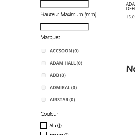
ADA
DEF
Hauteur Maximum (mm)
15,
Marques
ACCSOON
(0)
ADAM HALL
(0)
N
ADB
(0)
ADMIRAL
(0)
AIRSTAR
(0)
AJA
(0)
Couleur
ALADDIN-LIGHTS
(0)
Alu
0