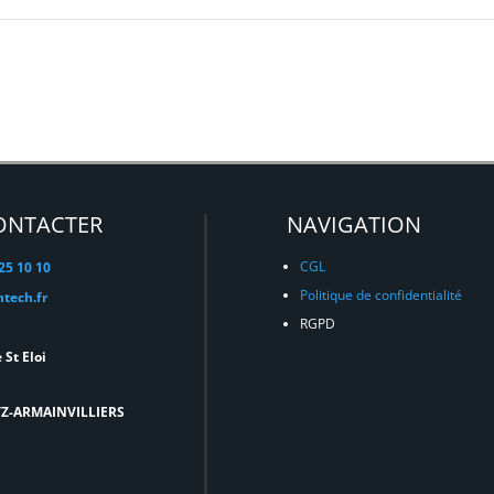
ONTACTER
NAVIGATION
CGL
 25 10 10
Politique de confidentialité
tech.fr
RGPD
 St Eloi
TZ-ARMAINVILLIERS