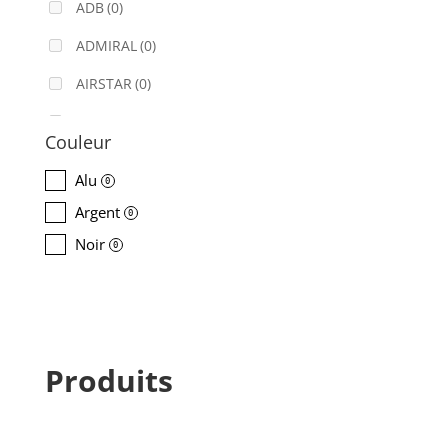
ADB
(0)
ADMIRAL
(0)
AIRSTAR
(0)
AJA
(0)
Couleur
ALADDIN-LIGHTS
(0)
Alu
0
ALDANE
(0)
Argent
0
ALTAIR
(0)
Noir
0
ALUSD
(0)
AMADEUS
(0)
ANALOG WAY
(0)
Produits
AOTO
(0)
APC
(0)