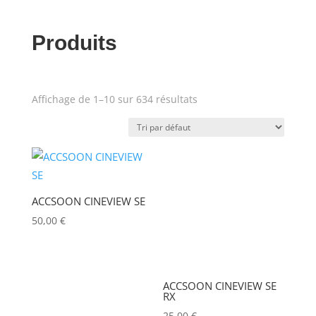
AMADEUS
(0)
Produits
ANALOG WAY
(0)
AOTO
(0)
APC
(0)
Affichage de 1–10 sur 634 résultats
Prix
APPLE
(0)
APURTURE
(0)
Produit Puissance lumineuse
(lumens)
ARRI
(0)
ACCSOON CINEVIEW SE
ASD
(0)
50,00
€
Puissance lumineuse (lux)
ASTERA
(0)
AUDIPACK
(0)
Poids (kg)
ACCSOON CINEVIEW SE
RX
AVALON
(0)
25,00
€