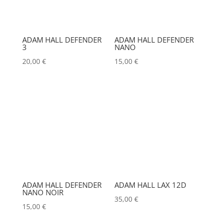
ADB
(0)
CLEAR COM
(0)
ADMIRAL
(0)
CLEARVISION
(0)
ADAM HALL DEFENDER
ADAM HALL DEFENDER
AIRSTAR
(0)
COUNTRYMAN
(0)
3
NANO
AJA
(0)
20,00
€
15,00
€
CVW
(0)
Couleur
ALADDIN-LIGHTS
(0)
DAP
(0)
Alu
0
ALDANE
(0)
Argent
0
DATAPATH
(0)
ALTAIR
(0)
Noir
0
DATAVIDEO
(0)
ALUSD
(0)
DECIMATOR
(0)
AMADEUS
(0)
DENON
(0)
ANALOG WAY
(0)
ADAM HALL DEFENDER
ADAM HALL LAX 12D
DESISTI
(0)
AOTO
(0)
NANO NOIR
35,00
€
15,00
€
DMG
(0)
APC
(0)