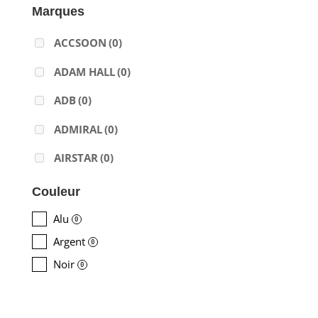
Marques
ACCSOON
(0)
ADAM HALL
(0)
ADB
(0)
ADMIRAL
(0)
AIRSTAR
(0)
AJA
(0)
Couleur
ALADDIN-LIGHTS
(0)
Alu
0
Argent
ALDANE
(0)
0
Noir
0
ALTAIR
(0)
ALUSD
(0)