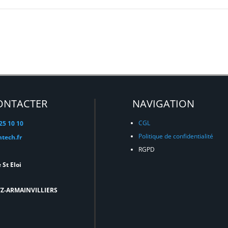
ONTACTER
NAVIGATION
CGL
 25 10 10
Politique de confidentialité
tech.fr
RGPD
 St Eloi
TZ-ARMAINVILLIERS