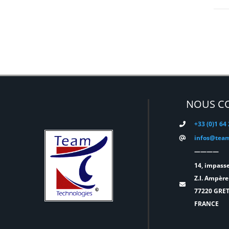
DYNASCAN
(0)
EASTAR
(0)
EATON
(0)
ELATION
(0)
ELGATO
(0)
ELITE
(0)
NOUS C
ENTTEC
(0)
+33 (0)1 64
ERMEA
(0)
infos@team
ETC
(0)
————
EUROPODIUM
(0)
14, impasse
EXTRON ELECTRONICS
(0)
Z.I. Ampère
77220 GRE
FAL
(0)
FRANCE
FILEX
(0)