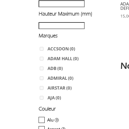
ADA
DEF
Hauteur Maximum (mm)
15,
Marques
ACCSOON
(0)
ADAM HALL
(0)
N
ADB
(0)
ADMIRAL
(0)
AIRSTAR
(0)
AJA
(0)
ALADDIN-LIGHTS
(0)
Couleur
ALDANE
(0)
Alu
0
ALTAIR
(0)