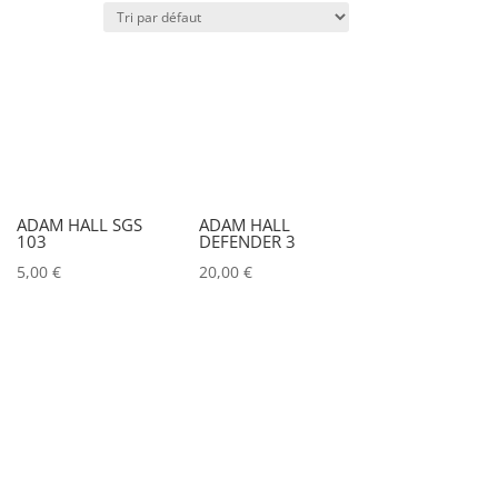
Puissance lumineuse (lux)
Puissance (Watt)
)
Marques
ADAM HALL SGS
ADAM HALL
103
DEFENDER 3
ACCSOON
(0)
5,00
€
20,00
€
ADAM HALL
(0)
ADB
(0)
ADMIRAL
(0)
AIRSTAR
(0)
AJA
(0)