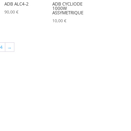
ADB ALC4-2
ADB CYCLIODE
ALADDIN-LIGHTS
(0)
1000W
90,00
€
ASSYMETRIQUE
ALDANE
(0)
10,00
€
ALTAIR
(0)
ALUSD
(0)
64
→
AMADEUS
(0)
ANALOG WAY
(0)
AOTO
(0)
APC
(0)
APPLE
(0)
APURTURE
(1)
ARRI
(0)
ASD
(0)