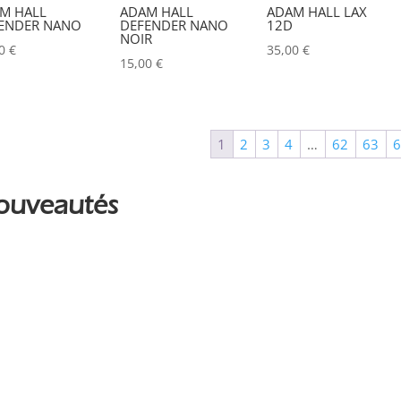
Couleur
M HALL
ADAM HALL
ADAM HALL LAX
ENDER NANO
DEFENDER NANO
12D
Alu
NOIR
0
00
€
35,00
€
15,00
€
Argent
0
Noir
1
1
2
3
4
…
62
63
ouveautés