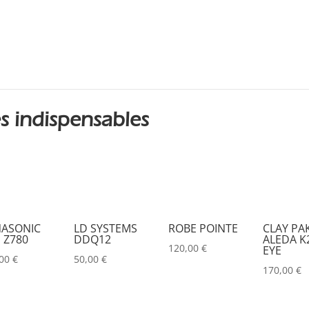
s indispensables
ASONIC
LD SYSTEMS
ROBE POINTE
CLAY PA
 Z780
DDQ12
ALEDA K2
120,00
€
EYE
,00
€
50,00
€
170,00
€