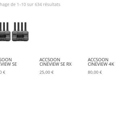
chage de 1–10 sur 634 résultats
rix
Produit Puissance
lumineuse (lumens)
Poids (kg)
Tension électrique (V)
IRC
Hauteur Maximum (mm
SOON
ACCSOON
ACCSOON
EVIEW SE
CINEVIEW SE RX
CINEVIEW 4K
00
€
25,00
€
80,00
€