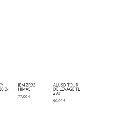
DESISTI
(0)
DMG
(0)
DMT
(0)
DPA
(0)
DRAWMER
(0)
DSAN
(0)
DTS
(0)
DYNASCAN
(0)
EASTAR
(0)
KY
JEM ZR33
ALUSD TOUR
0 B-
HIMAS
DE LEVAGE TL
EATON
(0)
290
77,00
€
ELATION
(0)
90,00
€
ELGATO
(0)