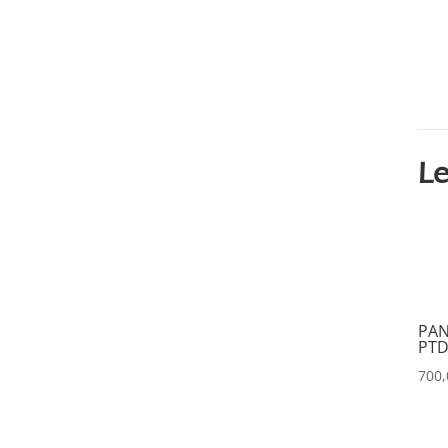
CVW
(0)
DAP
(0)
DATAPATH
(0)
DATAVIDEO
(0)
DECIMATOR
(0)
Le
DENON
(0)
DESISTI
(0)
DMG
(0)
DMT
(0)
DPA
(0)
PAN
PTD
DRAWMER
(0)
700
DSAN
(0)
DTS
(0)