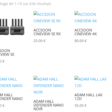
chage de 1–10 sur 634 résultats
rix
Produit Puissance
lumineuse (lumens)
ACCSOON
ACCSOON
Poids (kg)
Tension électrique (V)
CINEVIEW SE RX
CINEVIEW 4K
25,00
€
80,00
€
IRC
Hauteur Maximum (mm
SOON
EVIEW SE
00
€
M HALL
ADAM HALL LAX
ENDER NANO
12D
ADAM HALL
DEFENDER NANO
00
€
35,00
€
NOIR