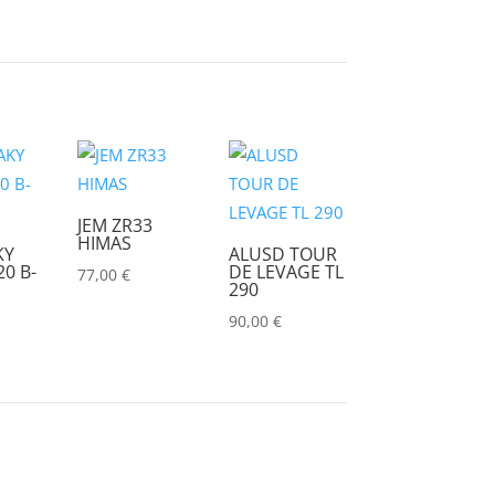
CHRISTIE
(0)
CINEROID
(0)
CLAY PAKY
(0)
CLEAR COM
(0)
CLEARVISION
(0)
COUNTRYMAN
(0)
JEM ZR33
HIMAS
KY
ALUSD TOUR
CVW
(0)
0 B-
DE LEVAGE TL
77,00
€
290
DAP
(0)
90,00
€
DATAPATH
(0)
DATAVIDEO
(0)
DECIMATOR
(0)
DENON
(0)