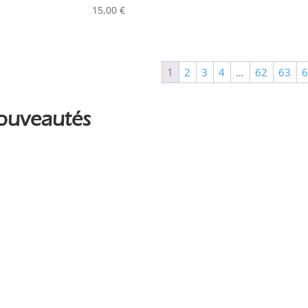
Couleur
15,00
€
Alu
0
Argent
0
1
2
3
4
…
62
63
Noir
0
ouveautés