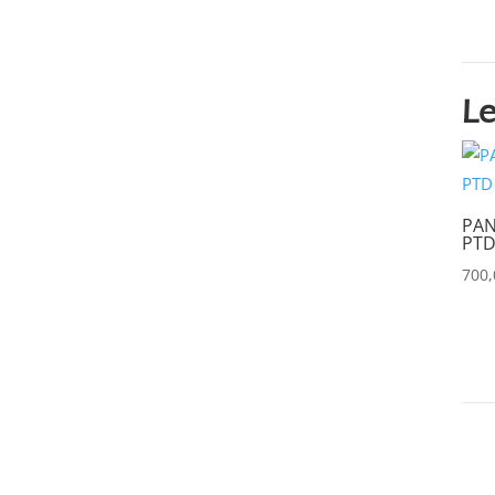
ASTERA
(0)
AUDIPACK
(0)
AVALON
(0)
Le
AVENGER
(0)
AYRTON
(0)
PAN
BARCO
(0)
PTD
BENQ
(0)
700
BLACKMAGIC
(0)
BSS
(0)
CHAUVET
(0)
CHIMERA
(0)
CHRISTIE
(0)