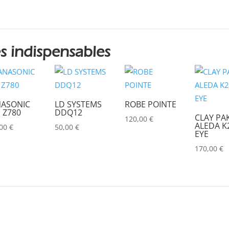
s indispensables
ASONIC
LD SYSTEMS
ROBE POINTE
 Z780
DDQ12
CLAY PA
120,00
€
ALEDA K2
,00
€
50,00
€
EYE
170,00
€