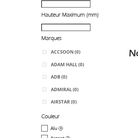
Hauteur Maximum (mm)
Marques
N
ACCSOON
(0)
ADAM HALL
(0)
ADB
(0)
ADMIRAL
(0)
AIRSTAR
(0)
AJA
(0)
Couleur
ALADDIN-LIGHTS
(0)
Alu
0