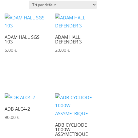
Puissance lumineuse (lux)
ADAM HALL SGS
ADAM HALL
Puissance (Watt)
103
DEFENDER 3
5,00
€
20,00
€
)
Marques
ACCSOON
(0)
ADAM HALL
(0)
ADB
(0)
ADB ALC4-2
ADMIRAL
(0)
90,00
€
AIRSTAR
(0)
ADB CYCLIODE
1000W
AJA
(0)
ASSYMETRIQUE