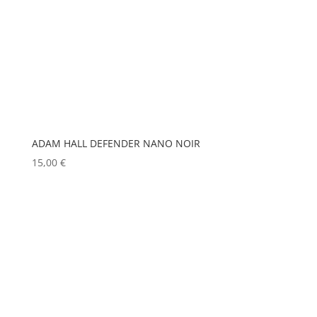
ELITE
(0)
MATROX
(0)
ENTTEC
(0)
MITSUBISHI
(0)
ERMEA
(0)
MOBIL TECH
(0)
ETC
(0)
MODULO PI
(0)
EUROPODIUM
(0)
MOLE
(0)
EXTRON ELECTRONICS
Show more
(0)
ADAM HALL DEFENDER NANO NOIR
15,00
€
FAL
(0)
FILEX
(0)
FOHHN
(0)
FORM XL
(0)
GENELEC
(0)
GEWISS
(0)