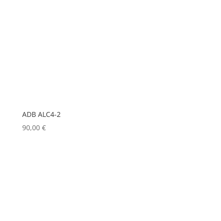
KLARK TEKNIK
(0)
KRAMER
(0)
L-ACOUSTICS
(0)
LASTOLITE
(0)
LD
(0)
LD SYSTEMS
(0)
ADB ALC4-2
LG
(0)
90,00
€
LIGHTMAN
(0)
LIGHTSTAR
(0)
LITEPANELS
(0)
LOOK SOLUTIONS
(0)
LUMENRADIO
(0)