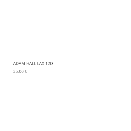
GLOBAL TRUSS
(0)
GODOX
(0)
GREEN HIPPO
(0)
HERGEITZ
(0)
HP
(0)
HUDSON
(0)
ADAM HALL LAX 12D
IGNITION
(0)
35,00
€
JEM
(0)
JULIAT
(0)
K5600
(0)
KENWOOD
(0)
KEYLITE
(0)