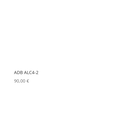
KLARK TEKNIK
(0)
KRAMER
(0)
L-ACOUSTICS
(0)
LASTOLITE
(0)
LD
(0)
LD SYSTEMS
(0)
ADB ALC4-2
LG
(0)
90,00
€
LIGHTMAN
(0)
LIGHTSTAR
(0)
LITEPANELS
(0)
LOOK SOLUTIONS
(0)
LUMENRADIO
(0)