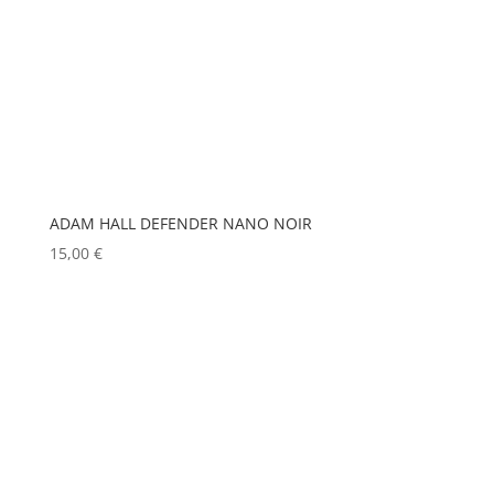
ELITE
(0)
MATROX
(0)
ENTTEC
(0)
MITSUBISHI
(0)
ERMEA
(0)
MOBIL TECH
(0)
ETC
(0)
MODULO PI
(0)
EUROPODIUM
(0)
MOLE
(0)
EXTRON ELECTRONICS
Show more
(0)
ADAM HALL DEFENDER NANO NOIR
15,00
€
FAL
(0)
FILEX
(0)
FOHHN
(0)
FORM XL
(0)
GENELEC
(0)
GEWISS
(0)