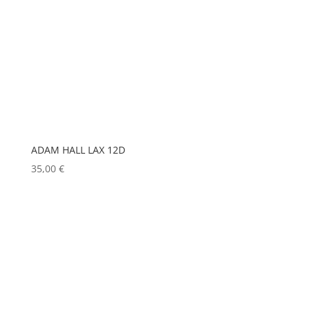
GLOBAL TRUSS
(0)
GODOX
(0)
GREEN HIPPO
(0)
HERGEITZ
(0)
HP
(0)
HUDSON
(0)
ADAM HALL LAX 12D
IGNITION
(0)
35,00
€
JEM
(0)
JULIAT
(0)
K5600
(0)
KENWOOD
(0)
KEYLITE
(0)