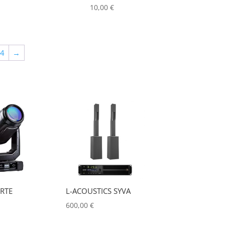
10,00
€
ALADDIN-LIGHTS
(0)
ALDANE
(0)
ALTAIR
(0)
64
→
ALUSD
(0)
AMADEUS
(0)
ANALOG WAY
(0)
AOTO
(0)
APC
(0)
APPLE
(0)
APURTURE
(0)
RTE
L-ACOUSTICS SYVA
ASTERA AX9
ARRI
(0)
600,00
€
60,00
€
ASD
(0)