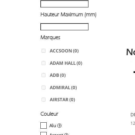
Hauteur Maximum (mm)
Marques
N
ACCSOON
(0)
ADAM HALL
(0)
ADB
(0)
ADMIRAL
(0)
AIRSTAR
(0)
AJA
(0)
Couleur
D
1
ALADDIN-LIGHTS
(0)
Alu
0