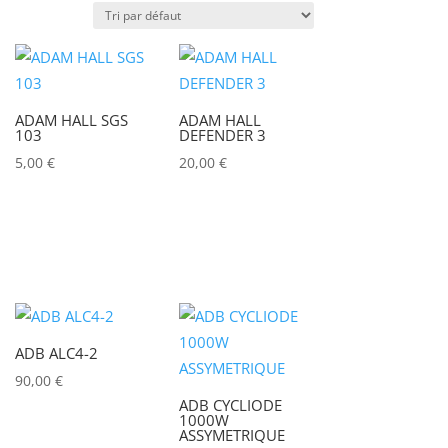
Puissance lumineuse (lux)
ADAM HALL SGS
ADAM HALL
Puissance (Watt)
103
DEFENDER 3
5,00
€
20,00
€
)
Marques
ACCSOON
(0)
ADAM HALL
(0)
ADB
(0)
ADB ALC4-2
ADMIRAL
(0)
90,00
€
AIRSTAR
(0)
ADB CYCLIODE
1000W
AJA
(0)
ASSYMETRIQUE