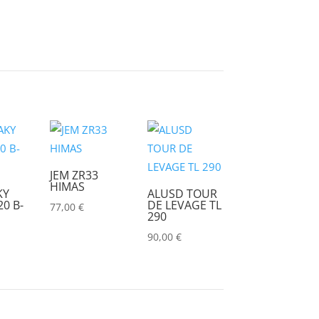
ASTERA
(0)
AUDIPACK
(0)
AVALON
(0)
AVENGER
(0)
AYRTON
(0)
BARCO
(0)
JEM ZR33
BENQ
(0)
HIMAS
KY
ALUSD TOUR
0 B-
DE LEVAGE TL
77,00
€
BLACKMAGIC
(0)
290
90,00
€
BSS
(0)
CHAUVET
(0)
CHIMERA
(0)