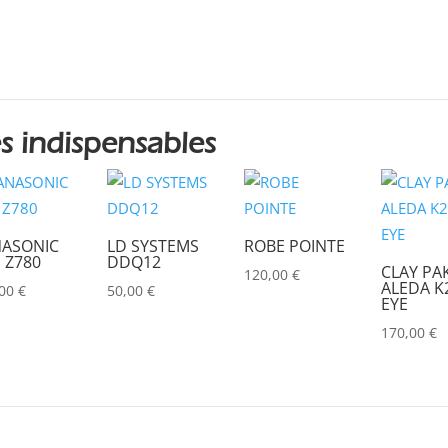
s indispensables
ASONIC
LD SYSTEMS
ROBE POINTE
 Z780
DDQ12
CLAY PA
120,00
€
ALEDA K2
,00
€
50,00
€
EYE
170,00
€