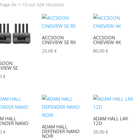
chage de 1–10 sur 634 résultats
rix
Produit Puissance
lumineuse (lumens)
ACCSOON
ACCSOON
Poids (kg)
Tension électrique (V)
CINEVIEW SE RX
CINEVIEW 4K
25,00
€
80,00
€
IRC
Hauteur Maximum (mm
SOON
EVIEW SE
00
€
M HALL
ADAM HALL LAX
ENDER NANO
12D
ADAM HALL
DEFENDER NANO
00
€
35,00
€
NOIR