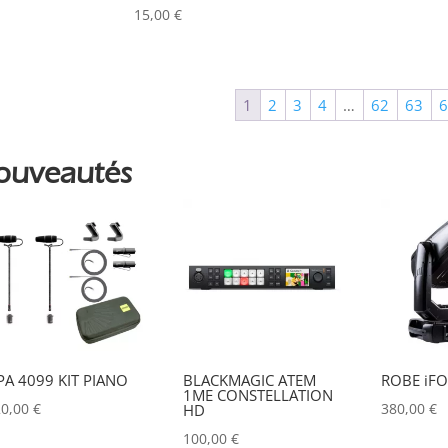
Couleur
15,00
€
Alu
0
Argent
0
1
2
3
4
…
62
63
Noir
0
ouveautés
PA 4099 KIT PIANO
BLACKMAGIC ATEM
ROBE iFO
1ME CONSTELLATION
20,00
€
380,00
€
HD
100,00
€