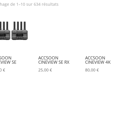
chage de 1–10 sur 634 résultats
rix
Produit Puissance
lumineuse (lumens)
Poids (kg)
Tension électrique (V)
IRC
Hauteur Maximum (mm
SOON
ACCSOON
ACCSOON
EVIEW SE
CINEVIEW SE RX
CINEVIEW 4K
00
€
25,00
€
80,00
€