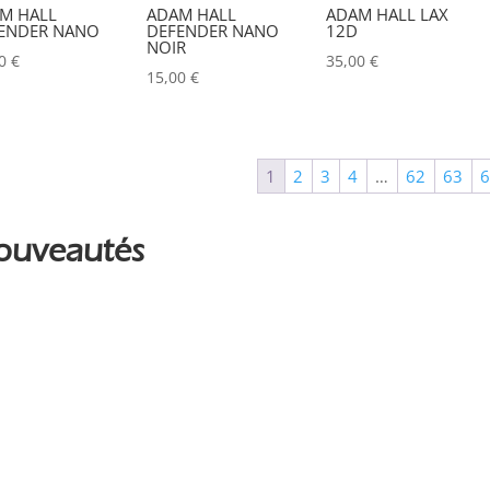
Couleur
M HALL
ADAM HALL
ADAM HALL LAX
ENDER NANO
DEFENDER NANO
12D
Alu
NOIR
0
00
€
35,00
€
15,00
€
Argent
0
Noir
0
1
2
3
4
…
62
63
ouveautés