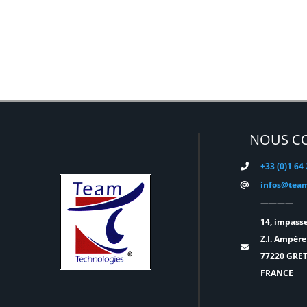
DESISTI
(0)
DMG
(0)
DMT
(0)
DPA
(0)
DRAWMER
(0)
NOUS C
DSAN
(0)
+33 (0)1 64
infos@team
DTS
(0)
————
DYNASCAN
(0)
14, impasse
Z.I. Ampère
EASTAR
(0)
77220 GRE
FRANCE
EATON
(0)
ELATION
(0)