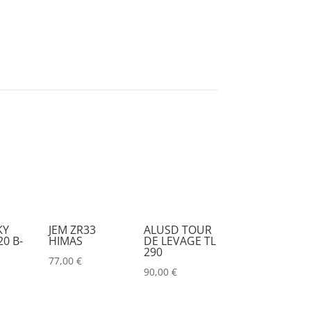
DESISTI
(0)
DMG
(0)
DMT
(0)
DPA
(0)
DRAWMER
(0)
DSAN
(0)
DTS
(0)
DYNASCAN
(0)
EASTAR
(0)
KY
JEM ZR33
ALUSD TOUR
0 B-
HIMAS
DE LEVAGE TL
EATON
(0)
290
77,00
€
ELATION
(0)
90,00
€
ELGATO
(0)