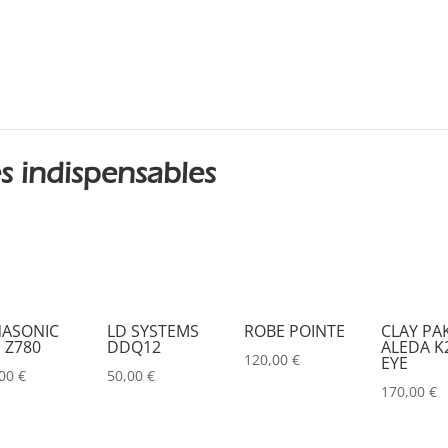
s indispensables
ASONIC
LD SYSTEMS
ROBE POINTE
CLAY PA
 Z780
DDQ12
ALEDA K2
120,00
€
EYE
,00
€
50,00
€
170,00
€