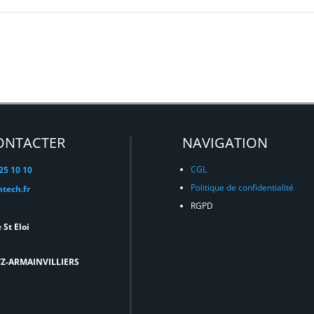
ONTACTER
NAVIGATION
CGL
 25 10 10
Politique de confidentialité
tech.fr
RGPD
 St Eloi
TZ-ARMAINVILLIERS