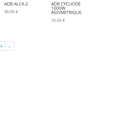
ADB ALC4-2
ADB CYCLIODE
ALADDIN-LIGHTS
(0)
1000W
90,00
€
ASSYMETRIQUE
ALDANE
(0)
10,00
€
ALTAIR
(0)
ALUSD
(0)
64
→
AMADEUS
(0)
ANALOG WAY
(0)
AOTO
(0)
APC
(0)
APPLE
(0)
APURTURE
(0)
ARRI
(0)
ASD
(0)