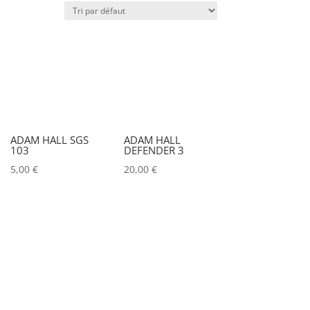
Puissance lumineuse (lux)
Puissance (Watt)
)
Marques
ADAM HALL SGS
ADAM HALL
103
DEFENDER 3
ACCSOON
(0)
5,00
€
20,00
€
ADAM HALL
(0)
ADB
(0)
ADMIRAL
(0)
AIRSTAR
(0)
AJA
(0)