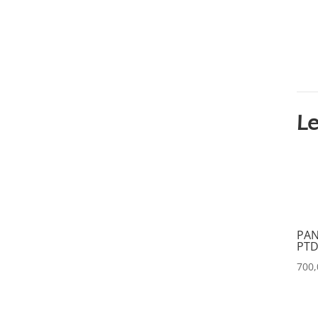
CINEROID
(0)
CLAY PAKY
(0)
CLEAR COM
(0)
CLEARVISION
(0)
Le
COUNTRYMAN
(0)
CVW
(0)
DAP
(0)
DATAPATH
(0)
PAN
PTD
DATAVIDEO
(0)
700
DECIMATOR
(0)
DENON
(0)