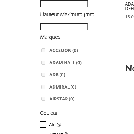
ADA
DEF
Hauteur Maximum (mm)
15,
Marques
ACCSOON
(0)
ADAM HALL
(0)
N
ADB
(0)
ADMIRAL
(0)
AIRSTAR
(0)
AJA
(0)
Couleur
ALADDIN-LIGHTS
(0)
Alu
0