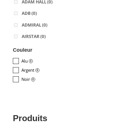
ADAM HALL
(0)
ADB
(0)
ADMIRAL
(0)
AIRSTAR
(0)
AJA
(0)
Couleur
ALADDIN-LIGHTS
(0)
Alu
0
Argent
ALDANE
(0)
0
Noir
0
ALTAIR
(0)
ALUSD
(0)
AMADEUS
(0)
Produits
ANALOG WAY
(0)