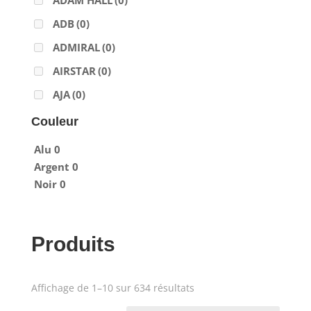
ADAM HALL
(0)
ADB
(0)
ADMIRAL
(0)
AIRSTAR
(0)
AJA
(0)
ALADDIN-LIGHTS
(0)
Couleur
ALDANE
(0)
Alu
0
ALTAIR
(0)
Argent
0
Noir
0
ALUSD
(0)
AMADEUS
(0)
ANALOG WAY
(0)
Produits
AOTO
(0)
APC
(0)
Affichage de 1–10 sur 634 résultats
Prix
APPLE
(0)