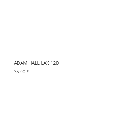
GODOX
(0)
GREEN HIPPO
(0)
HERGEITZ
(0)
HP
(0)
HUDSON
(0)
ADAM HALL LAX 12D
IGNITION
(0)
35,00
€
JEM
(0)
JULIAT
(0)
K5600
(0)
KENWOOD
(0)
KEYLITE
(0)
KLARK TEKNIK
(0)