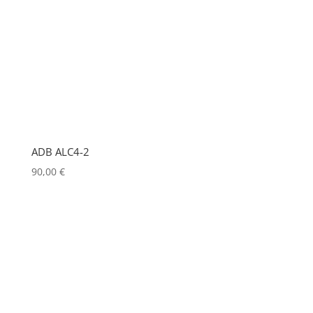
KRAMER
(0)
L-ACOUSTICS
(0)
LASTOLITE
(0)
LD
(0)
LD SYSTEMS
(0)
ADB ALC4-2
LG
(0)
90,00
€
LIGHTMAN
(0)
LIGHTSTAR
(0)
LITEPANELS
(0)
LOOK SOLUTIONS
(0)
LUMENRADIO
(0)