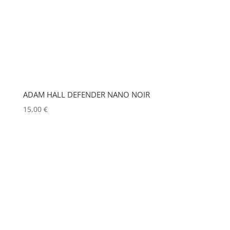
ENTTEC
(0)
MARTIN
(0)
ERMEA
(0)
MATROX
(0)
ETC
(0)
MITSUBISHI
(0)
MOBIL TECH
(0)
EUROPODIUM
(0)
MODULO PI
(0)
EXTRON ELECTRONICS
(0)
ADAM HALL DEFENDER NANO NOIR
MOLE
(0)
FAL
(0)
15,00
€
Show more
FILEX
(0)
FOHHN
(0)
FORM XL
(0)
GENELEC
(0)
GEWISS
(0)
GLOBAL TRUSS
(0)