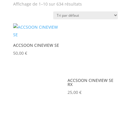
Affichage de 1–10 sur 634 résultats
APPLE
(0)
Prix
APURTURE
(0)
ARRI
(0)
Produit Puissance lumineuse
(lumens)
ASD
(0)
ACCSOON CINEVIEW SE
ASTERA
(0)
50,00
€
Puissance lumineuse (lux)
AUDIPACK
(0)
AVALON
(0)
Poids (kg)
ACCSOON CINEVIEW SE
AVENGER
(0)
RX
25,00
€
AYRTON
(0)
Tension électrique (V)
BARCO
(0)
BENQ
(0)
Puissance (Watt)
BLACKMAGIC
(0)