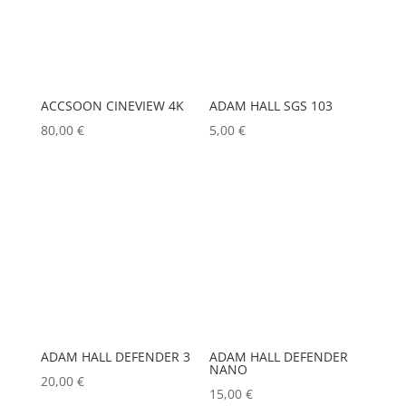
BSS
(0)
IRC
CHAUVET
(0)
CHIMERA
(0)
ACCSOON CINEVIEW 4K
ADAM HALL SGS 103
Hauteur Maximum (mm)
CHRISTIE
(0)
80,00
€
5,00
€
CINEROID
(0)
Marques
CLAY PAKY
(0)
ACCSOON
(0)
CLEAR COM
(0)
ADAM HALL
(0)
CLEARVISION
(0)
ADB
(0)
COUNTRYMAN
(0)
ADMIRAL
(0)
CVW
(0)
ADAM HALL DEFENDER 3
ADAM HALL DEFENDER
AIRSTAR
(0)
DAP
(0)
NANO
20,00
€
AJA
(0)
15,00
€
DATAPATH
(0)