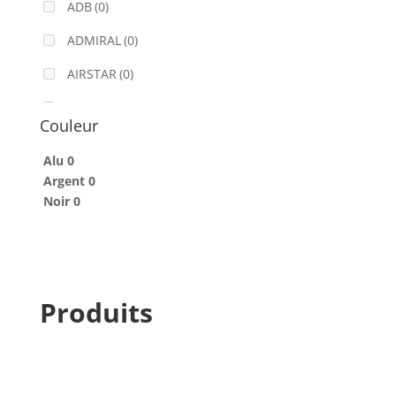
ADB
(0)
ADMIRAL
(0)
AIRSTAR
(0)
AJA
(0)
Couleur
ALADDIN-LIGHTS
(0)
Alu
0
ALDANE
(0)
Argent
0
Noir
0
ALTAIR
(0)
ALUSD
(0)
AMADEUS
(0)
Produits
ANALOG WAY
(0)
AOTO
(0)
APC
(0)