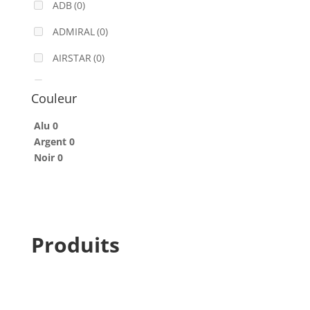
ADB
(0)
ADMIRAL
(0)
AIRSTAR
(0)
AJA
(0)
Couleur
ALADDIN-LIGHTS
(0)
Alu
0
ALDANE
(0)
Argent
0
Noir
0
ALTAIR
(0)
ALUSD
(0)
AMADEUS
(0)
Produits
ANALOG WAY
(0)
AOTO
(0)
APC
(0)