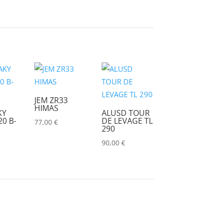
CHRISTIE
(0)
CINEROID
(0)
CLAY PAKY
(0)
CLEAR COM
(0)
CLEARVISION
(0)
COUNTRYMAN
(0)
JEM ZR33
HIMAS
KY
ALUSD TOUR
CVW
(0)
0 B-
DE LEVAGE TL
77,00
€
290
DAP
(0)
90,00
€
DATAPATH
(0)
DATAVIDEO
(0)
DECIMATOR
(0)
DENON
(0)