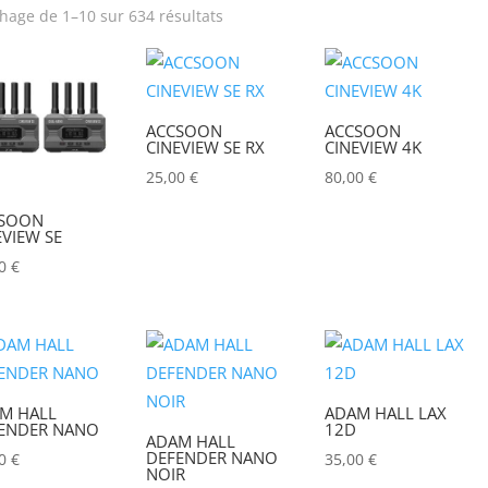
chage de 1–10 sur 634 résultats
rix
Produit Puissance
lumineuse (lumens)
ACCSOON
ACCSOON
Poids (kg)
Tension électrique (V)
CINEVIEW SE RX
CINEVIEW 4K
25,00
€
80,00
€
IRC
Hauteur Maximum (mm
SOON
EVIEW SE
00
€
M HALL
ADAM HALL LAX
ENDER NANO
12D
ADAM HALL
DEFENDER NANO
00
€
35,00
€
NOIR