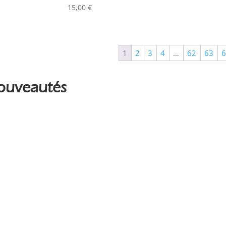
Couleur
15,00
€
Alu
0
Argent
0
1
2
3
4
…
62
63
Noir
0
ouveautés