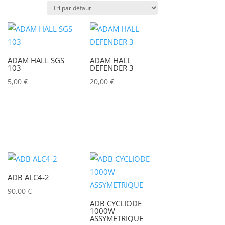
Puissance lumineuse (lux)
ADAM HALL SGS
ADAM HALL
Puissance (Watt)
103
DEFENDER 3
5,00
€
20,00
€
)
Marques
ACCSOON
(0)
ADAM HALL
(0)
ADB
(0)
ADB ALC4-2
ADMIRAL
(0)
90,00
€
AIRSTAR
(0)
ADB CYCLIODE
1000W
AJA
(0)
ASSYMETRIQUE