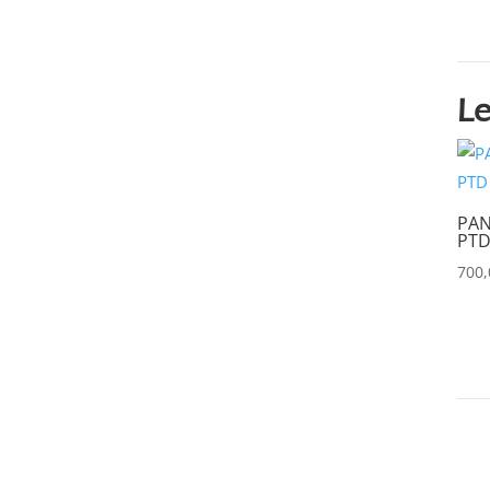
AYRTON
(0)
BARCO
(0)
BENQ
(0)
Le
BLACKMAGIC
(0)
BSS
(0)
CHAUVET
(0)
PAN
PTD
CHIMERA
(0)
700
CHRISTIE
(0)
CINEROID
(0)
CLAY PAKY
(0)
CLEAR COM
(0)
CLEARVISION
(0)
COUNTRYMAN
(0)