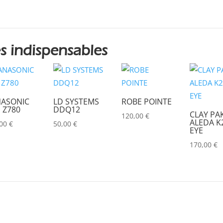
s indispensables
ASONIC
LD SYSTEMS
ROBE POINTE
 Z780
DDQ12
CLAY PA
120,00
€
ALEDA K2
,00
€
50,00
€
EYE
170,00
€