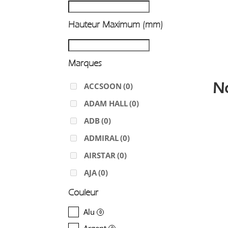
Hauteur Maximum (mm)
Marques
N
ACCSOON
(0)
ADAM HALL
(0)
ADB
(0)
ADMIRAL
(0)
AIRSTAR
(0)
AJA
(0)
ALADDIN-LIGHTS
(0)
Couleur
ALDANE
(0)
Alu
0
ALTAIR
(0)