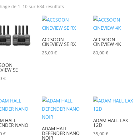
chage de 1–10 sur 634 résultats
rix
Produit Puissance
lumineuse (lumens)
ACCSOON
ACCSOON
Poids (kg)
Tension électrique (V)
CINEVIEW SE RX
CINEVIEW 4K
25,00
€
80,00
€
IRC
Hauteur Maximum (mm
SOON
EVIEW SE
00
€
M HALL
ADAM HALL LAX
ENDER NANO
12D
ADAM HALL
DEFENDER NANO
00
€
35,00
€
NOIR