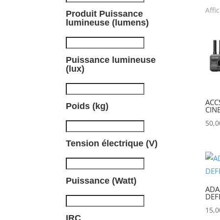
Affi
Produit Puissance
P
lumineuse (lumens)
Puissance lumineuse
(lux)
ACC
Poids (kg)
CIN
50,
Tension électrique (V)
Puissance (Watt)
ADA
DEF
15,
IRC