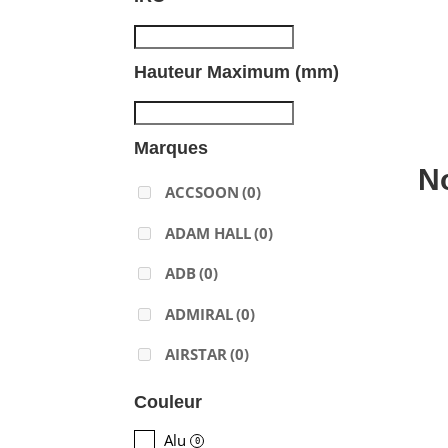
Hauteur Maximum (mm)
Marques
N
ACCSOON
(0)
ADAM HALL
(0)
ADB
(0)
ADMIRAL
(0)
AIRSTAR
(0)
AJA
(0)
Couleur
ALADDIN-LIGHTS
(0)
Alu
0