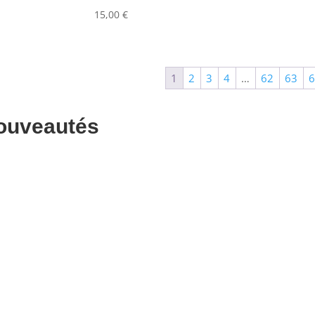
Couleur
15,00
€
Alu
0
Argent
0
1
2
3
4
…
62
63
Noir
0
ouveautés