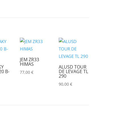
CHRISTIE
(0)
CINEROID
(0)
CLAY PAKY
(0)
CLEAR COM
(0)
CLEARVISION
(0)
COUNTRYMAN
(0)
JEM ZR33
HIMAS
KY
ALUSD TOUR
CVW
(0)
0 B-
DE LEVAGE TL
77,00
€
290
DAP
(0)
90,00
€
DATAPATH
(0)
DATAVIDEO
(0)
DECIMATOR
(0)
DENON
(0)