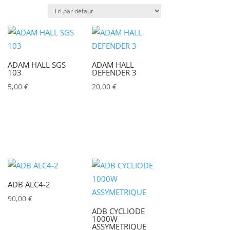
Puissance lumineuse (lux)
ADAM HALL SGS
ADAM HALL
Puissance (Watt)
103
DEFENDER 3
5,00
€
20,00
€
)
Marques
ACCSOON
(0)
ADAM HALL
(0)
ADB
(0)
ADB ALC4-2
ADMIRAL
(0)
90,00
€
AIRSTAR
(0)
ADB CYCLIODE
1000W
AJA
(0)
ASSYMETRIQUE