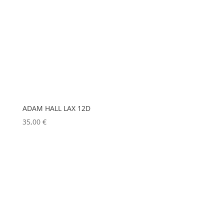
GLOBAL TRUSS
(0)
GODOX
(0)
GREEN HIPPO
(0)
HERGEITZ
(0)
HP
(0)
HUDSON
(0)
ADAM HALL LAX 12D
IGNITION
(0)
35,00
€
JEM
(0)
JULIAT
(0)
K5600
(0)
KENWOOD
(0)
KEYLITE
(0)