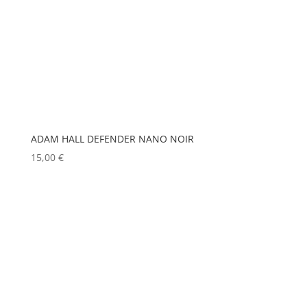
ELITE
(0)
MATROX
(0)
ENTTEC
(0)
MITSUBISHI
(0)
ERMEA
(0)
MOBIL TECH
(0)
ETC
(0)
MODULO PI
(0)
EUROPODIUM
(0)
MOLE
(0)
EXTRON ELECTRONICS
Show more
(0)
ADAM HALL DEFENDER NANO NOIR
15,00
€
FAL
(0)
FILEX
(0)
FOHHN
(0)
FORM XL
(0)
GENELEC
(0)
GEWISS
(0)