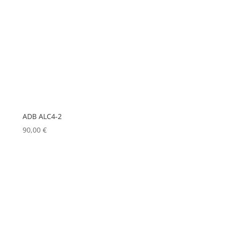
KLARK TEKNIK
(0)
KRAMER
(0)
L-ACOUSTICS
(0)
LASTOLITE
(0)
LD
(0)
LD SYSTEMS
(0)
ADB ALC4-2
LG
(0)
90,00
€
LIGHTMAN
(0)
LIGHTSTAR
(0)
LITEPANELS
(0)
LOOK SOLUTIONS
(0)
LUMENRADIO
(0)