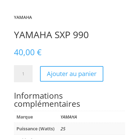
YAMAHA
YAMAHA SXP 990
40,00
€
quantité
Ajouter au panier
de
YAMAHA
SXP
Informations
990
complémentaires
Marque
YAMAHA
Puissance (Watts)
25