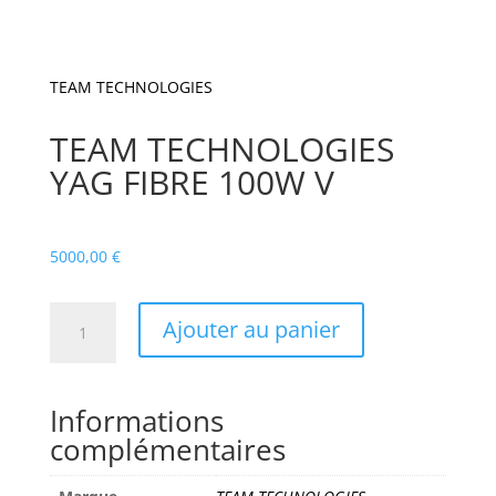
TEAM TECHNOLOGIES
TEAM TECHNOLOGIES
YAG FIBRE 100W V
5000,00
€
quantité
Ajouter au panier
de
TEAM
TECHNOLOGIES
Informations
YAG
complémentaires
FIBRE
100W
V