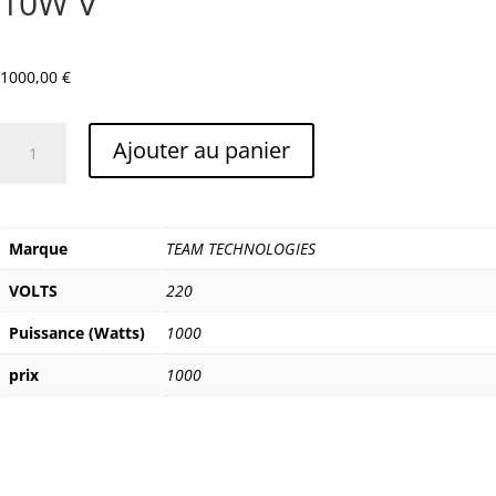
10W V
1000,00
€
quantité
Ajouter au panier
de
TEAM
TECHNOLOGIES
TAIPAN
Marque
TEAM TECHNOLOGIES
10W
V
VOLTS
220
Puissance (Watts)
1000
prix
1000