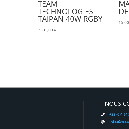
TEAM
MA
TECHNOLOGIES
DE
TAIPAN 40W RGBY
15,0
2500,00
€
NOUS C
+33 (0)1 64
infos@team
————