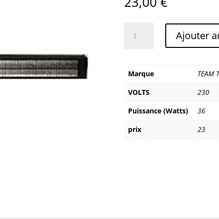
23,00
€
quantité
Ajouter a
de
TEAM
TECHNOLOGIES
TUBE
Marque
TEAM 
LUMIERE
VOLTS
230
NOIRE
Puissance (Watts)
36
prix
23