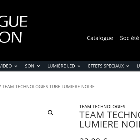
GUE
ION
Catalogue
Société
VIDEO
SON
LUMIÈRE LED
EFFETS SPECIAUX
L
/ TEAM TECHNOLOGIES TUBE LUMIERE NOIRE
TEAM TECHNOLOGIES
TEAM TECHN
LUMIERE NOI